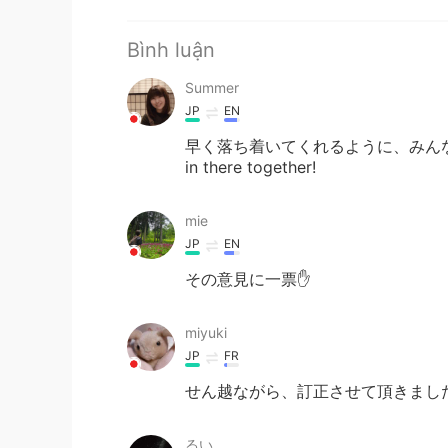
Bình luận
Summer
JP
EN
早く落ち着いてくれるように、みんなが
in there together!
mie
JP
EN
その意見に一票✋
miyuki
JP
FR
せん越ながら、訂正させて頂きました
るい