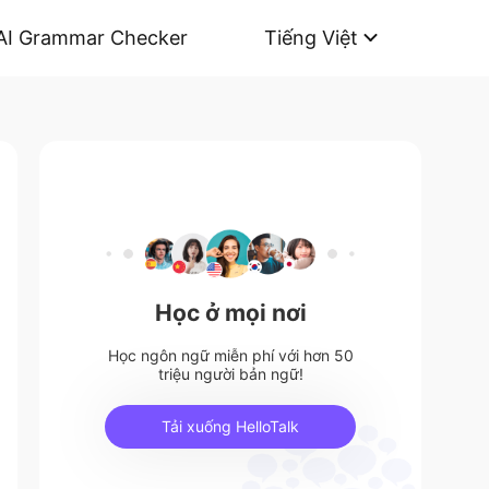
AI Grammar Checker
Tiếng Việt
Học ở mọi nơi
Học ngôn ngữ miễn phí với hơn 50
triệu người bản ngữ!
Tải xuống HelloTalk