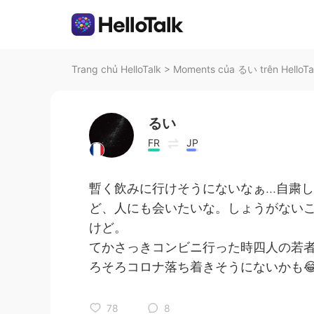
Trang chủ HelloTalk
>
Moments của るい trên HelloTa
るい
FR
JP
暫く飲みに行けそうにないなぁ…自粛
ど、人にも会いたいな。しょうがない
けど。
てかさっきコンビニ行った時四人の若
ろそろコロナ落ち着きそうにないかも
78
8