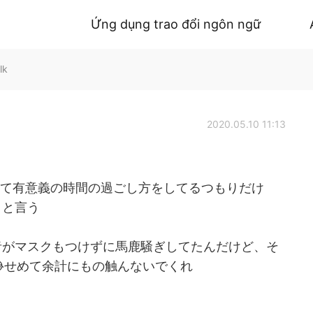
Ứng dụng trao đổi ngôn ngữ
lk
2020.05.10 11:13
して有意義の時間の過ごし方をしてるつもりだけ
こと言う
者がマスクもつけずに馬鹿騒ぎしてたんだけど、そ
せめて余計にもの触んないでくれ