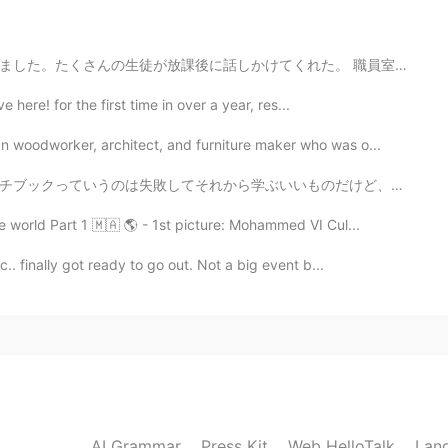
くれた。 職員室でみんなの手紙を読んで、そろそろ学校を出ようとしたら、教頭先生に「もう行っちゃうの？」って...
e here! for the first time in over a year, res...
 woodworker, architect, and furniture maker who was o...
ものだけど、その分相当下手な絵も入っているのであえて見せない。とはいえ断る理由が思いつかなくて、仕方なく見...
 world Part 1 🇲🇦 🌎 - 1st picture: Mohammed VI Cul...
.. finally got ready to go out. Not a big event b...
AI Grammar
Press Kit
Web HelloTalk
Lan