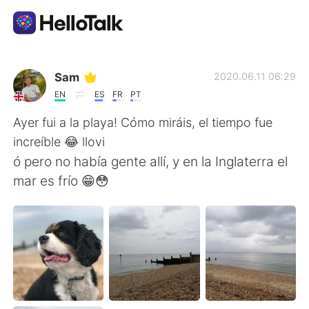
Language Exchange App
Sam
2020.06.11 06:29
EN
ES
FR
PT
AI Grammar Checker
Ayer fui a la playa! Cómo miráis, el tiempo fue
increíble 😂 llovi
English
ó pero no había gente allí, y en la Inglaterra el
mar es frío 😁😳
简体中文
繁體中文
Español
العربية
Français
Deutsch