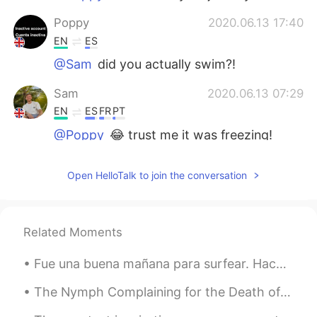
Poppy
2020.06.13 17:40
EN
ES
@Sam
did you actually swim?!
Sam
2020.06.13 07:29
EN
ES
FR
PT
@Poppy
😂 trust me it was freezing!
Poppy
2020.06.12 08:58
Open HelloTalk to join the conversation
EN
ES
Looks warm enough to swim to me! 😂
Your dog is so cute too
Related Moments
Elaine
2020.06.11 18:21
Fue una buena mañana para surfear. Hace calor aquí y no tengo el aire acondicionado en mi casa as...
ES
EN
Haha con las rocas y conchas de mar
The Nymph Complaining for the Death of her Fawn by Andrew Marvell. Part 4 of 7. With sweetest m...
debe sentirse extraño caminar descalzo