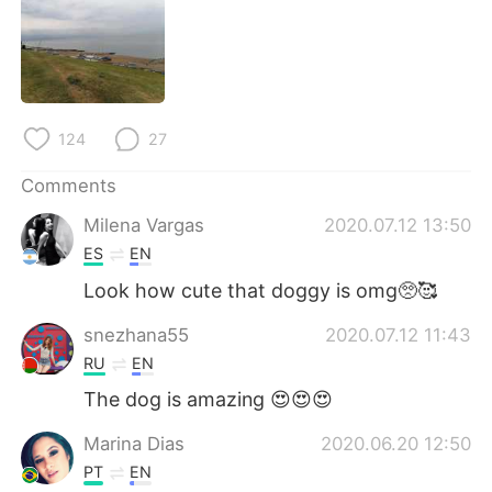
日本語
한국어
Русский
ไทย
Indonesia
Italiano
124
27
Türkçe
Tiếng Việt
Comments
Milena Vargas
2020.07.12 13:50
Português
ES
EN
Look how cute that doggy is omg🥺🥰
snezhana55
2020.07.12 11:43
RU
EN
The dog is amazing 😍😍😍
Marina Dias
2020.06.20 12:50
PT
EN