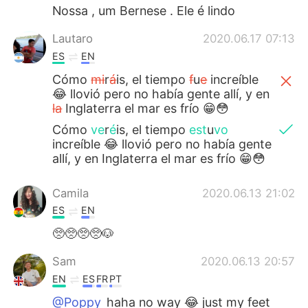
Nossa , um Bernese . Ele é lindo
Lautaro
2020.06.17 07:13
ES
EN
Cómo
mi
r
á
is, el tiempo
f
u
e
increíble
😂 llovió pero no había gente allí, y en
la
Inglaterra el mar es frío 😁😳
Cómo
ve
r
é
is, el tiempo
est
u
vo
increíble 😂 llovió pero no había gente
allí, y en Inglaterra el mar es frío 😁😳
Camila
2020.06.13 21:02
ES
EN
🥺🥺🥺🥺🐶
Sam
2020.06.13 20:57
EN
ES
FR
PT
@Poppy
haha no way 😂 just my feet