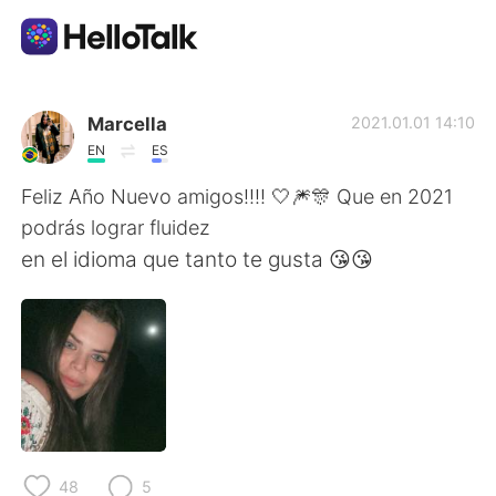
Ứng dụng trao đổi ngôn ngữ
Marcella
2021.01.01 14:10
EN
ES
AI Grammar Checker
Feliz Año Nuevo amigos!!!! 🤍🎆🎊 Que en 2021
podrás lograr fluidez
Tiếng Việt
en el idioma que tanto te gusta 😘😘
English
简体中文
繁體中文
Español
العربية
Français
48
5