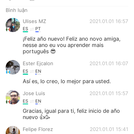
Deutsch
日本語
Bình luận
한국어
Русский
Ulises MZ
2021.01.01 16:57
ES
PT
ไทย
Indonesia
¡Feliz año nuevo! Feliz ano novo amiga,
nesse ano eu vou aprender mais
Italiano
Türkçe
português 😎
Português
Ester Ejcalon
2021.01.01 16:07
ES
EN
Así es, lo creo, lo mejor para usted.
Jose Luis
2021.01.01 15:57
ES
EN
Gracias, igual para ti, feliz inicio de año
nuevo 👍🥳
Felipe Florez
2021.01.01 15:41