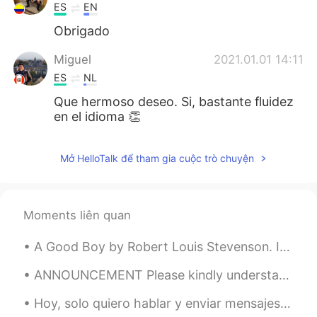
ES
EN
Obrigado
Miguel
2021.01.01 14:11
ES
NL
Que hermoso deseo. Si, bastante fluidez
en el idioma 👏
Mở HelloTalk để tham gia cuộc trò chuyện
Moments liên quan
A Good Boy by Robert Louis Stevenson. I woke before the morning, I was happy all the day, I neve...
ANNOUNCEMENT Please kindly understand there is 600 people following me .. I can not teach each o...
Hoy, solo quiero hablar y enviar mensajes de texto con mis amigos en esta aplicación. Me siento q...