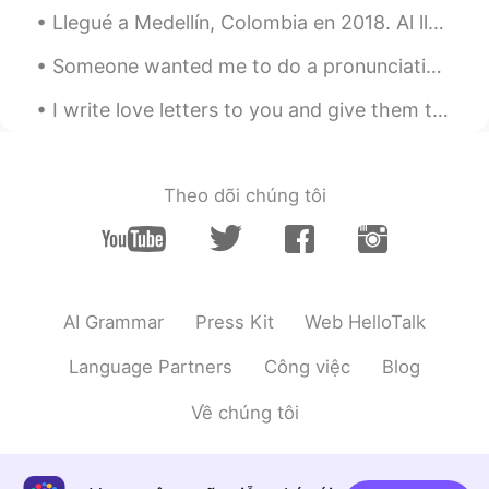
Llegué a Medellín, Colombia en 2018. Al llegar el avion sonó Shakira jaja y cuando salí del aerop...
Someone wanted me to do a pronunciation exercise on English tongue twisters. Try to pronounce the...
I write love letters to you and give them to the world - Thousands of hearts read these words, ev...
Theo dõi chúng tôi
AI Grammar
Press Kit
Web HelloTalk
Language Partners
Công việc
Blog
Về chúng tôi