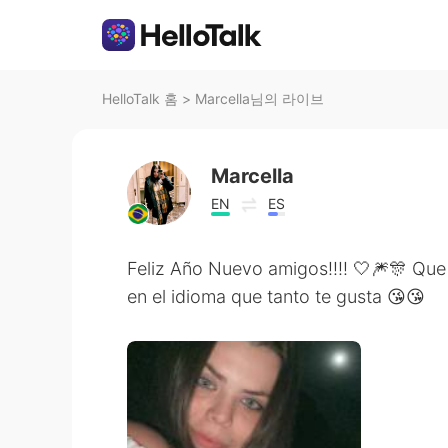
HelloTalk 홈
>
Marcella님의 라이브
Marcella
EN
ES
Feliz Año Nuevo amigos!!!! 🤍🎆🎊 Que
en el idioma que tanto te gusta 😘😘