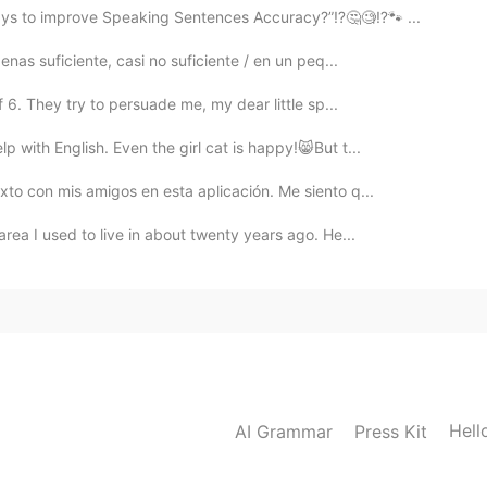
ays to improve Speaking Sentences Accuracy?”⁉️🤔🧐⁉️🐾 ...
penas suficiente, casi no suficiente / en un peq...
 6. They try to persuade me, my dear little sp...
p with English. Even the girl cat is happy!😸But t...
xto con mis amigos en esta aplicación. Me siento q...
area I used to live in about twenty years ago. He...
Hell
AI Grammar
Press Kit