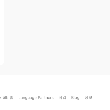
oTalk 웹
직업
정보
Language Partners
Blog