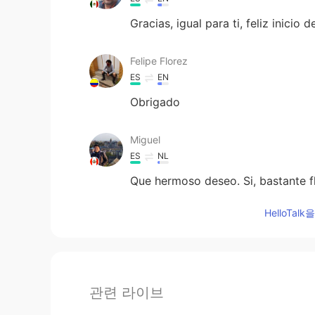
Gracias, igual para ti, feliz inicio
Felipe Florez
ES
EN
Obrigado
Miguel
ES
NL
Que hermoso deseo. Si, bastante fl
HelloTa
관련 라이브