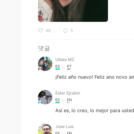
48
5
댓글
Ulises MZ
ES
PT
¡Feliz año nuevo! Feliz ano novo 
Ester Ejcalon
ES
EN
Así es, lo creo, lo mejor para usted
Jose Luis
ES
EN