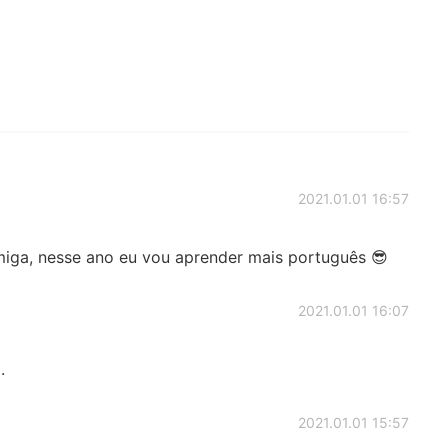
2021.01.01 16:57
amiga, nesse ano eu vou aprender mais português 😎
2021.01.01 16:07
.
2021.01.01 15:57