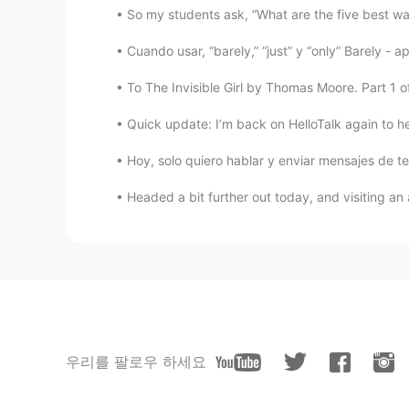
So my students ask, “What are the five best w
Cuando usar, “barely,” “just” y “only” Barely - a
To The Invisible Girl by Thomas Moore. Part 1 of
Quick update: I’m back on HelloTalk again to hel
Hoy, solo quiero hablar y enviar mensajes de te
Headed a bit further out today, and visiting an 
우리를 팔로우 하세요