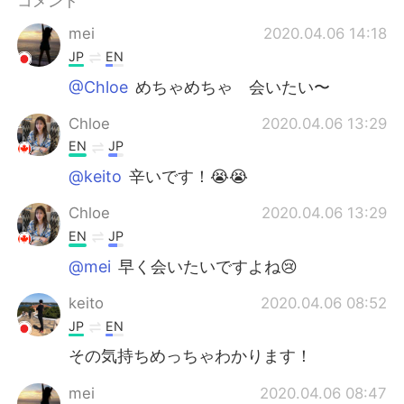
コメント
Deutsch
한국어
mei
2020.04.06 14:18
Русский
ไทย
JP
EN
@Chloe
めちゃめちゃ 会いたい〜
Indonesia
Italiano
Chloe
2020.04.06 13:29
Türkçe
Tiếng Việt
EN
JP
@keito
辛いです！😭😭
Português
Chloe
2020.04.06 13:29
EN
JP
@mei
早く会いたいですよね😢
keito
2020.04.06 08:52
JP
EN
その気持ちめっちゃわかります！
mei
2020.04.06 08:47