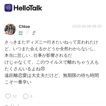
語学交換アプリ
Chloe
2020.04.06 08:20
EN
JP
AI Grammar Checker
さっきまたディズニー行きたいねって言われたけ
ど、いつまた会えるかどうか全然わからないし、
日本語
本当に悲しい…仕事が影響されるだ
けじゃなくて、このウイルスで離れちゃう人も
たくさんいるよね😞
English
简体中文
遠距離恋愛は大丈夫だけど、無期限の待ち時間
こそ一番辛い
繁體中文
Español
العربية
Français
52
8