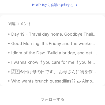
HelloTalkから会話に参加する
関連コメント
Day 19 - Travel day home. Goodbye Thailand! As always, I will miss it here. I will see you in ...
Good Morning. It's Friday and the weekend is upon us. I hope you all have a beautiful day. Stay w...
Idiom of the Day: “Build a bridge, and get over it.” In the US, we will tell each other to “get...
I wanna know if you care for me If you feel my touch as heavenly I wanna know if you feel this to...
🇯🇵今日は母の日です。 お母さんに物を作りました！ プラークを。初めて作った。 後であつまれどうぶつの森をしました。たくさん蠍を捕まえてしまいました。🦂 蠍の島だったと思う。 🇺🇸Today...
Who wants brunch quesadillas?? 🌯 Almond flour tortilla filled with dairy-free cheese, avocado, s...
フォローする