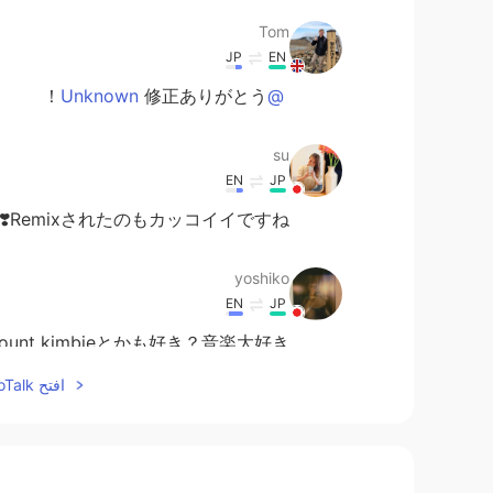
Tom
JP
EN
修正ありがとう！
@Unknown
su
EN
JP
Remixされたのもカッコイイですね😊
yoshiko
EN
JP
nt kimbieとかも好き？音楽大好き😊
افتح HelloTalk للانضمام الى المحادثة
TT
EN
JP
。またおすすめの音楽教えて下さい😉