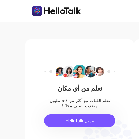
تعلم من أي مكان
تعلم اللغات مع أكثر من 50 مليون
متحدث أصلي مجانًا!
تنزيل HelloTalk