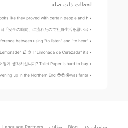
لحظات ذات صله
Yuka
EN
JP
ooks like they proved with certain people and h...
I’ll hear this Album 😊
す。 ① 情熱大陸のテーマ 工場では毎日「安全の時間」に流れたので社員生活を思い出...
Unknown
"Listen" vs "Hear" Recently, I was asked the difference between using "to listen" and "to hear"....
EN
JP
 Lemonade" 🍒 🍋 ! "Limonada de Cerezada" it's...
ルバムについて書くことにした。
(毎月私が
해 어떻게 생각하십니까? Toilet Paper is hard to buy...
ルバムについて書くことにした。
(毎月
evening up in the Northern End 😍😍😭was fanta...
番良いと信じているわけではない。
じて
(or 思って)
いるわけではない。
なアルバム
だ
というわけでもない。
きなアルバムというわけでもない。
毎年同じ時期に聴いている
音楽
だ。
Language Partners
وظائف
Blog
معلومات عنا