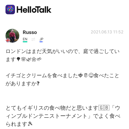
언어 교환 앱
Russo
2021.06.13 11:52
EN
JP
AI Grammar Checker
ロンドンはまだ天気がいいので、庭で過ごしてい
ます🌳🌸🌿🌼🌱
한국어
イチゴとクリームを食べました🍓🥛😋食べたこと
がありますか❓
English
简体中文
繁體中文
Español
とてもイギリスの食べ物だと思います🇬🇧「ウ
ィンブルドンテニストーナメント」でよく食べ
العربية
Français
られます🎾