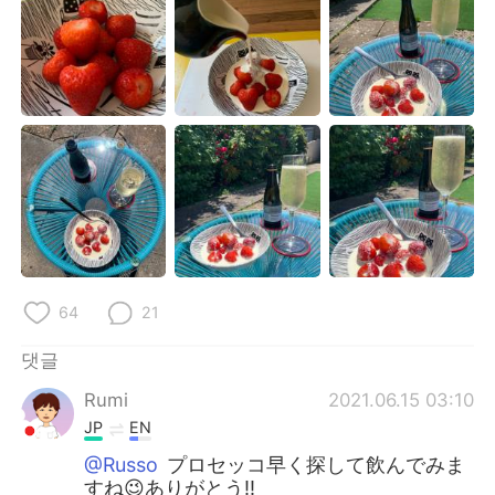
64
21
댓글
Rumi
2021.06.15 03:10
JP
EN
@Russo
プロセッコ早く探して飲んでみま
すね😉ありがとう‼️