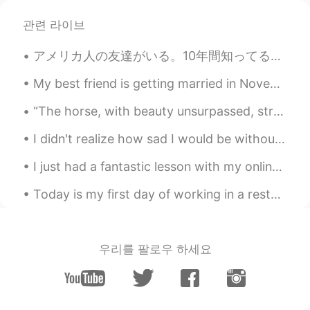
@Risa
そうなんだ❓美味しそうですね☺️ い
いですね🍓いつか、ぜひ食べてみてくださ
관련 라이브
い❣️おすすめです✨
アメリカ人の友達がいる。10年間知ってるけど今日初めて会った！😱 超楽しかった！アラビア料理を食べて、辻利に行った！辻利は京都と福岡では人気だと聞いた。🤔 チーズ餅を初めて見たけど食べなかった。...
Russo
2021.06.14 20:43
EN
JP
My best friend is getting married in November!! I’m trying on my bridesmaids dress that came toda...
@mimi
本当にありがとう😄 そうですね❣️
“The horse, with beauty unsurpassed, strength immeasurable, and grace unlike any other, still rem...
ウィンブルドンテニスでとても人気のスナ
ックですね🍓😋✨
I didn't realize how sad I would be without family this Christmas until I video chatted just now....
Russo
2021.06.14 20:40
I just had a fantastic lesson with my online students who I’ve been teaching for over 6 months no...
EN
JP
Today is my first day of working in a restaurant in Japan. It will be a big challenge for my Japa...
@マシューリー
うん、とても甘いんですね
😋美味しいです🥰 いつもありがとう、Rie
ちゃん❣️✨
우리를 팔로우 하세요
Russo
2021.06.14 20:38
EN
JP
@Rika b_rika71 変更してます
そう言って