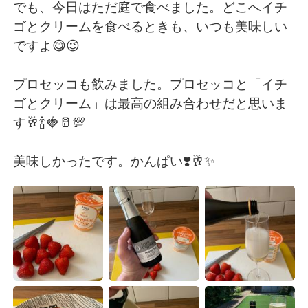
Deutsch
日本語
でも、今日はただ庭で食べました。どこへイチ
ゴとクリームを食べるときも、いつも美味しい
Русский
ไทย
ですよ😋😉
Indonesia
Italiano
プロセッコも飲みました。プロセッコと「イチ
ゴとクリーム」は最高の組み合わせだと思いま
Türkçe
Tiếng Việt
す🥂🍾🍓🥛💯
Português
美味しかったです。かんぱい❣️🥂✨