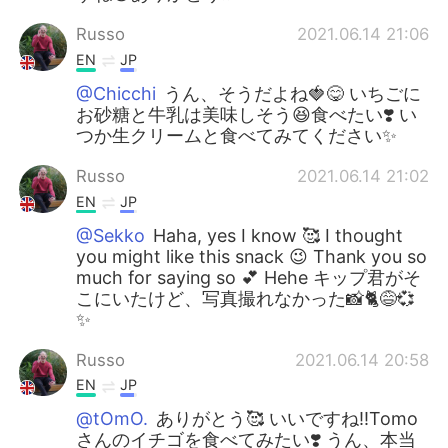
Russo
2021.06.14 21:06
EN
JP
@Chicchi
うん、そうだよね🍓😋 いちごに
お砂糖と牛乳は美味しそう😆食べたい❣️ い
つか生クリームと食べてみてください✨
Russo
2021.06.14 21:02
EN
JP
@Sekko
Haha, yes I know 🥰 I thought
you might like this snack 😉 Thank you so
much for saying so 💕 Hehe キップ君がそ
こにいたけど、写真撮れなかった📸🐈😅💞
✨
Russo
2021.06.14 20:58
EN
JP
@tOmO.
ありがとう🥰 いいですね‼️Tomo
さんのイチゴを食べてみたい❣️ うん、本当