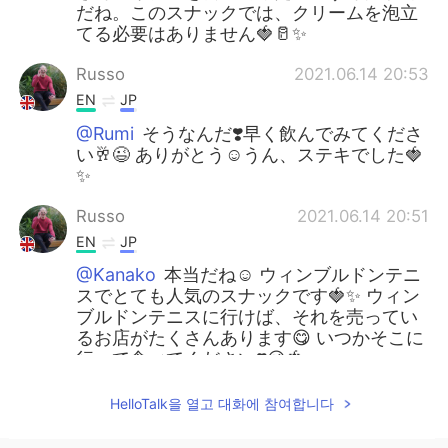
だね。このスナックでは、クリームを泡立
てる必要はありません🍓🥛✨
Russo
2021.06.14 20:53
EN
JP
@Rumi
そうなんだ❣️早く飲んでみてくださ
い🥂😉 ありがとう☺️うん、ステキでした🍓
✨
Russo
2021.06.14 20:51
EN
JP
@Kanako
本当だね☺️ ウィンブルドンテニ
スでとても人気のスナックです🍓✨ ウィン
ブルドンテニスに行けば、それを売ってい
るお店がたくさんあります😋 いつかそこに
行って食べてください❣️😉🍓
Russo
2021.06.14 20:46
HelloTalk을 열고 대화에 참여합니다
EN
JP