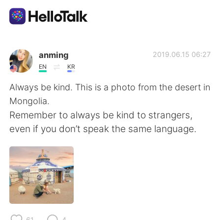
Aplicación de intercambio de idiomas
anming
2019.06.15 06:27
EN
KR
AI Grammar Checker
Always be kind. This is a photo from the desert in
Mongolia.
Español
Remember to always be kind to strangers,
even if you don’t speak the same language.
English
简体中文
繁體中文
العربية
Français
Deutsch
61
4