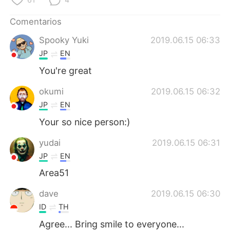
日本語
한국어
Comentarios
Русский
ไทย
Spooky Yuki
2019.06.15 06:33
JP
EN
Indonesia
Italiano
You're great
Türkçe
Tiếng Việt
okumi
2019.06.15 06:32
JP
EN
Português
Your so nice person:)
yudai
2019.06.15 06:31
JP
EN
Area51
dave
2019.06.15 06:30
ID
TH
Agree... Bring smile to everyone...