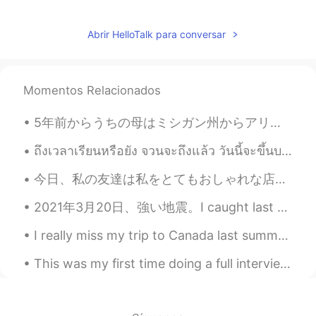
Abrir HelloTalk para conversar
Momentos Relacionados
5年前からうちの母はミシガン州からアリゾナ州に引っ越して、よく母に会いに行きます。母はアリゾナ州の生活を楽しんでいて、新しい生活に満足しています。日本人の皆さん、アメリカの西側はすごい面白いとこ...
ถึงเวลาเรียนหรือยัง จวนจะถึงแล้ว วันนี้จะขึ้นบทใหม่ใช่ไหม ใช่ เขี่ยงเตรียมมาบ้างหรือเปล่า เตรียมม...
今日、私の友達は私をとてもおしゃれな店に連れて行ってくれました。これはメロンパンだと思うかもしれない、ぜんぜん違うよ。 これは有名な香港のボロパンです。メロンパンに似てるけど、まったく同じではな...
2021年3月20日、強い地震。I caught last week’s earthquake on camera. I was surprised that Japanese people d...
I really miss my trip to Canada last summer . When the epidemic is over , I will go back to Canad...
This was my first time doing a full interview of someone all in Japanese. It was great language p...