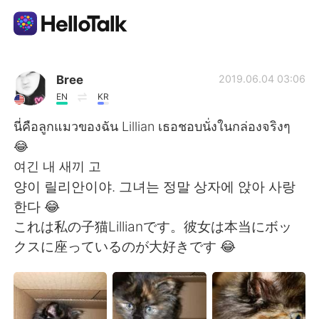
Appli d'échange linguistique
Bree
2019.06.04 03:06
EN
KR
AI Grammar Checker
นี่คือลูกแมวของฉัน Lillian เธอชอบนั่งในกล่องจริงๆ
😂
Français
여긴 내 새끼 고
양이 릴리안이야. 그녀는 정말 상자에 앉아 사랑
한다 😂
English
简体中文
これは私の子猫Lillianです。彼女は本当にボッ
クスに座っているのが大好きです 😂
繁體中文
Español
العربية
Deutsch