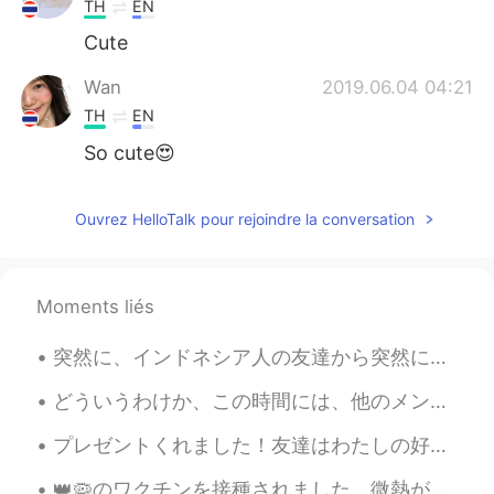
TH
EN
Cute
Wan
2019.06.04 04:21
TH
EN
So cute😍
Ouvrez HelloTalk pour rejoindre la conversation
Moments liés
突然に、インドネシア人の友達から突然にメッセージをもらいました！彼は12年間ぐらい私の友達です。あの頃は、私たちはめっちゃ貧乏の大学生でした！笑笑 彼は12年間くらい私の友達です。私は彼を英語で...
どういうわけか、この時間には、他のメンバーのモメントで、変な男の人たちが現れってるそうです。特に、日本人の女の人のモメントで、変な日本人じゃない男の人の変なコメントが見える。彼らは投稿は言語学習...
プレゼントくれました！友達はわたしの好きなものを本当に知ってます！😹⭐️ 嬉しかった！ 皆さん、メリークリ！🎄みんなは嬉しかったクリスマスがあったといい！🤗 〜 明日はクリスマスでも、仕事し...
👑🦠のワクチンを接種されました。微熱があったり、気分があまり良くなかったです。ヘレナちゃんは私の足で寝ました。いつもより私のそばでいたかったがてました。私は仕事できないと思ったほど気分が悪かった...