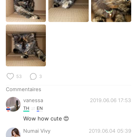
日本語
한국어
Русский
ไทย
Indonesia
Italiano
Türkçe
Tiếng Việt
Português
53
3
Commentaires
vanessa
2019.06.06 17:53
TH
EN
Wow how​ cute 😍
Numai Vivy
2019.06.04 05:39