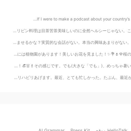
2019.05.04 08:52
If I were to make a podcast about your country’s cu
。
ママはまだ綺麗ですが私は彼
ナッシュビルでおしゃれなフィリピンのレストランを見つけました！😳 全部が食べられるかな？ フィリピン料理は目茶
。
ママはまだ綺麗ですが私は
最近、本当のつながりを見つけるのはもう難しい。人々は本当にお互いに話しないし、ただお互いを楽しませるかな？実質
。
筋
肉が
小さく
。
お
肉が
少
去年の春は日本に行きたかった。今年の春は、またできなかった。😿 ラスベガスに行った時ホテルの中には植物園がありま
。
マ
今日は休みです！実は、今日、着飾って、化粧して、外行って、買い物したい！女性のものをやりたい！👒👗💄その感じ
。
ママ
現在は住んでる町の医療制度の状況は大変になりました。私は病院で働いていなくて、患者さんの家でリハビリあげます。
時々、私の
時々、私の
2019.05.04 08:34
AI Grammar
Press Kit
موقع HelloTalk