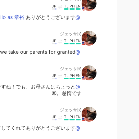
JP
TL
PH
EN
ありがとうございます！
@Aki.Hello as 章裕
ジェッサ民
JP
TL
PH
EN
ake our parents for granted.
@Shusaku
ジェッサ民
JP
TL
PH
EN
ですね！でも、お母さんはちょっと
@Hiro
怠惰です。😫
ジェッサ民
JP
TL
PH
EN
してくれてありがとうございます！
@Kazu