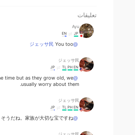
تعليقات
Ayu
EN
JP
You too
@ジェッサ民
ジェッサ民
JP
TL
PH
EN
he time but as they grow old, we
@ayaka
usually worry about them.
ジェッサ民
JP
TL
PH
EN
そうだね。家族が大切な宝ですね。
@Ayu
ジェッサ民