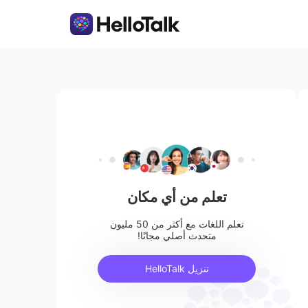
تعلم من أي مكان
تعلم اللغات مع أكثر من 50 مليون
متحدث أصلي مجانًا!
تنزيل HelloTalk