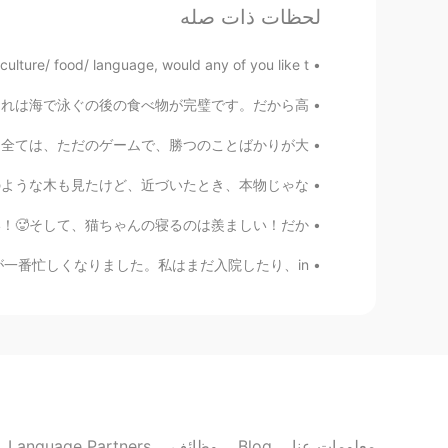
لحظات ذات صله
Aki.Hello as 章裕
EN
JP
lture/ food/ language, would any of you like t...
女が年をと
るのを
気づ
いてい
ま
す
苦茶美味しいのに全然ヘルシーじゃない。これは海で泳ぐの後の食べ物が完璧です。だから高...
彼女が年をと
ったと
気づ
き
ま
した
的な会話がない。本当の興味あまりがない。全ては、ただのゲームで、勝つのことばかりが大...
な
って
もっと
顔のシワ
があり
ま
す
し減
って
、
顔のシワ
も増え
ま
した
す！美しいお花を見ました！✨💐🌷🌹桜のような木も見たけど、近づいたとき、本物じゃな...
マの歩
く
方
法
もちょっと
違い
ま
す
です。でも(大きな「でも」)、めっちゃ暑い！🥵そして、猫ちゃんの寝るのは羨ましい！だか...
の歩
き
方もちょっと
変わり
ま
した
最近、とても忙しかった。たぶん、最近が一番忙しくなりました。私はまだ入院したり、in...
猫
は
年をとっ
ている
と心配します。
猫
も
年をとっ
た、
と
、
心配します。
Shusaku
FI
PT
EN
JP
Language Partners
وظائف
Blog
معلومات عنا