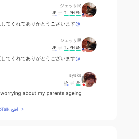
ジェッサ民
JP
TL
PH
EN
してくれてありがとうございます！
@Akemi
ジェッサ民
JP
TL
PH
EN
してくれてありがとうございます！
@leo
ayaka
EN
JP
 worrying about my parents ageing.
افتح HelloTalk للانضمام الى المحادثة
Ayu
EN
JP
家族思いですね✨