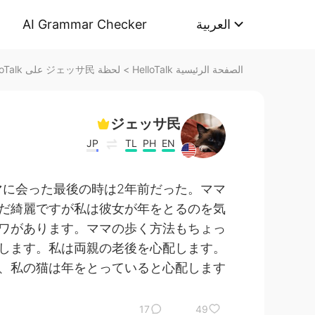
AI Grammar Checker
العربية
لحظة ジェッサ民 على HelloTalk
>
الصفحة الرئيسية HelloTalk
ジェッサ民
JP
TL
PH
EN
マに会った最後の時は2年前だった。ママ
だ綺麗ですが私は彼女が年をとるのを気
ワがあります。ママの歩く方法もちょっ
します。私は両親の老後を心配します。
、私の猫は年をとっていると心配します。
17
49