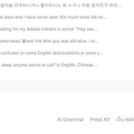
 분 누구나 저랑 음악친구 하면좋겠어요!! 🥺 - 저는 이란 전통 타악 "따프"를 연주한답니당!🎐
e days and I have never seen this much snow fall on...
aiting for my Adidas trainers to arrive! They wer...
 dead 😭and this little guy was still alive. I lo...
r confused on some English abbreviations or some c...
t sleep anyone wants to call? In English, Chinese ...
เว็บ Hel
AI Grammar
Press Kit