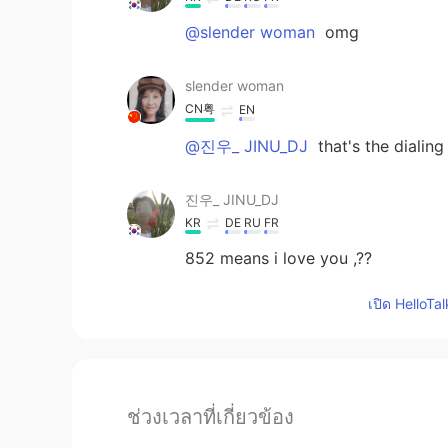
@slender woman
omg
slender woman
CN粤
EN
@진우_ JINU_DJ
that's the dialin
진우_ JINU_DJ
KR
DE
RU
FR
852 means i love you ,??
เปิด HelloTa
ช่วงเวลาที่เกี่ยวข้อง