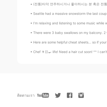
(전통)타악 연주하시거나 좋아하시는 분 혹은 전통음악을 연주하시거나 좋아하시는
Seattle had a massive snowstorm the last coupl
I’m relaxing and listening to some music while w
There were 3 baby swallows on my balcony. 2 were
Here are some helpful cheat sheets... so if you
Chef 👨🏻‍🍳 life! Need a hair cut soon! ^^ I can’
ติดตามเรา