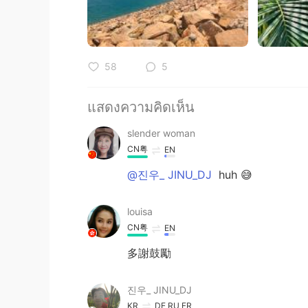
58
5
แสดงความคิดเห็น
slender woman
CN粤
EN
@진우_ JINU_DJ
huh 😅
louisa
CN粤
EN
多謝鼓勵
진우_ JINU_DJ
KR
DE
RU
FR