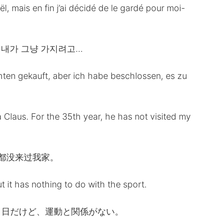
l, mais en fin j’ai décidé de le gardé pour moi-
 내가 그냥 가지려고…
ten gekauft, aber ich habe beschlossen, es zu
 Claus. For the 35th year, he has not visited my
次都没来过我家。
 it has nothing to do with the sport.
６日だけど、運動と関係がない。