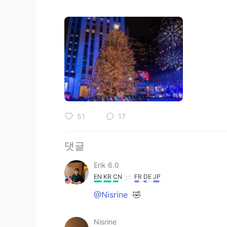
51
17
댓글
Erik 6.0
EN
KR
CN
FR
DE
JP
@Nisrine
🤣
Nisrine