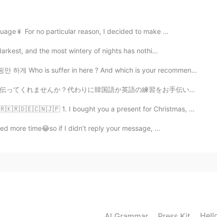
uage🎇 For no particular reason, I decided to make ...
2020.12.26 11:05
darkest, and the most wintery of nights has nothi...
 suffer in here ? And which is your recommend place fo...
nachten gekauft, aber ich habe beschlossen, es zu
練習をお手伝いをします。 毎日電話で会話の練習をしています。日本語の練習を手伝ってください。 Hello...
nachten gekauft, aber ich habe beschlossen, es
🇰🇷🇩🇪🇨🇳🇯🇵 1. I bought you a present for Christmas, bu...
eed more time😂so if I didn’t reply your message, ...
2020.12.26 10:44
2020.12.26 10:44
Hell
AI Grammar
Press Kit