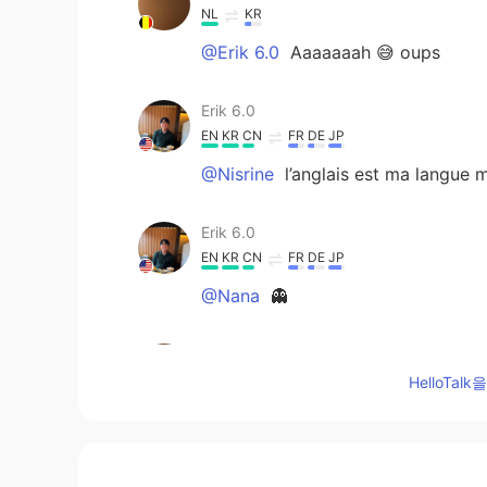
NL
KR
@Erik 6.0
Aaaaaaah 😅 oups
Erik 6.0
EN
KR
CN
FR
DE
JP
@Nisrine
l’anglais est ma langue m
Erik 6.0
EN
KR
CN
FR
DE
JP
@Nana
👻
Nisrine
NL
KR
HelloTa
Wooooow iam amazed ! Tu prononce
Nana