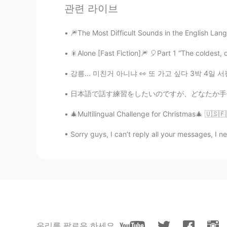
관련 라이브
FR
KR
Je suis impressionnée 😳
🎆The Most Difficult Sounds in the English Lang
Lea
🎇Alone [Fast Fiction]🎆 🎈Part 1 “The coldest, 
DE
KR
강릉... 미친거 아니냐 👀 또 가고 싶다 3박 4일 서핑만 하게 Who is
Ich habe dir ein Geschenk zu Weih
bewahren.
日本語で話す練習をしたいのですが、どなたか手伝ってくれませんか？代わりに韓国語か英語の
Ich habe dir ein Geschenk zu Weih
🎄Multilingual Challenge for Christmas🎄 🇺🇸🇫🇷
auf
zubewahren.
Sorry guys, I can’t reply all your messages, I n
Erik 6.0
EN
KR
CN
FR
DE
JP
@Samira
😁
Erik 6.0
EN
KR
CN
FR
DE
JP
우리를 팔로우 하세요