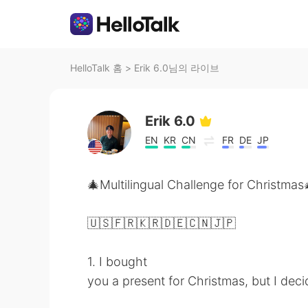
HelloTalk 홈
>
Erik 6.0님의 라이브
Erik 6.0
EN
KR
CN
FR
DE
JP
🎄Multilingual Challenge for Christmas
🇺🇸🇫🇷🇰🇷🇩🇪🇨🇳🇯🇵
1. I bought
you a present for Christmas, but I decid