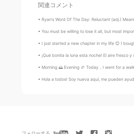
関連コメント
@飞鹰
the lighthouse is 171 feet ta
Ryan’s Word Of The Day: Reluctant (adj.) Meaning
philip
CN
EN
You must be willing to lose it all, but most impo
I'm looking forward to those birds.
I just started a new chapter in my life 😊 I bough
¡Qué bonita la luna esta noche! El aire fresco 
飞鹰
CN
EN
Morning 🌅 Evening 🏈 Today，I went for a walk 
这个观鸟监测楼有多少米高?
Hola a todos! Soy nueva aquí, me pueden ayudar
Sheyla
ES
EN
It's amazing
我的爱好
CN
EN
フォローする