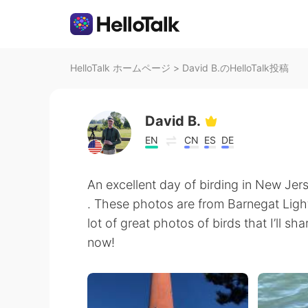
HelloTalk ホームページ
>
David B.のHelloTalk投稿
David B.
EN
CN
ES
DE
An excellent day of birding in New Jers
. These photos are from Barnegat Light
lot of great photos of birds that I’ll 
now!