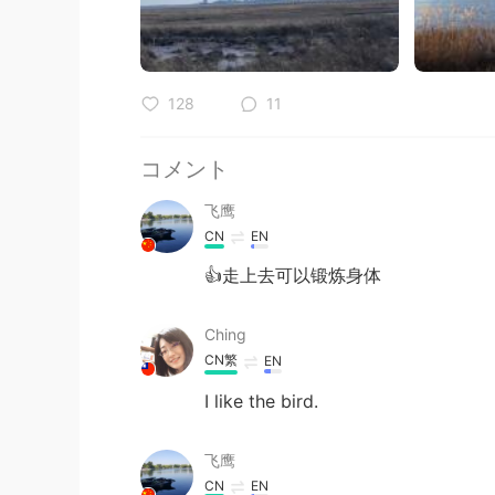
128
11
コメント
飞鹰
CN
EN
👍走上去可以锻炼身体
Ching
CN繁
EN
I like the bird.
飞鹰
CN
EN