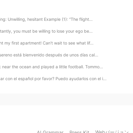
ll
: Unwilling, hesitant Example (1): “The flight...
2020.02.22 23:49
rtantly, you must be willing to lose your ego be...
t my first apartment! Can't wait to see what lif...
y sereno está bienvenido después de unos días cal...
2020.02.22 23:49
near the ocean and played a little football. Tommo...
 con el español por favor? Puedo ayudarlos con el i...
2020.02.22 23:43
2020.02.22 23:33
Webバージョン
AI Grammar
Press Kit