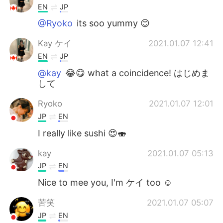
EN
JP
@Ryoko
its soo yummy 😊
Kay ケイ
2021.01.07 12:41
EN
JP
@kay
😂😋 what a coincidence! はじめま
して
Ryoko
2021.01.07 12:01
JP
EN
I really like sushi 😍🍣
kay
2021.01.07 05:13
JP
EN
Nice to mee you, I'm ケイ too ☺
苦笑
2021.01.07 05:07
JP
EN