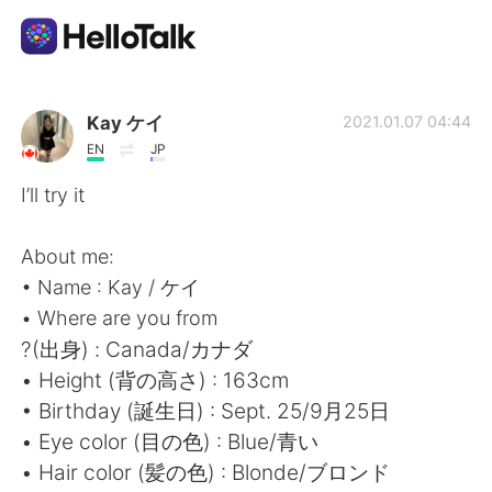
Dil Değişimi Uygulaması
Kay ケイ
2021.01.07 04:44
EN
JP
AI Grammar Checker
I’ll try it
Türkçe
About me:
• Name : Kay / ケイ
• Where are you from
English
简体中文
?(出身) : Canada/カナダ
• Height (背の高さ) : 163cm
繁體中文
Español
• Birthday (誕生日) : Sept. 25/9月25日
• Eye color (目の色) : Blue/青い
العربية
Français
• Hair color (髪の色) : Blonde/ブロンド