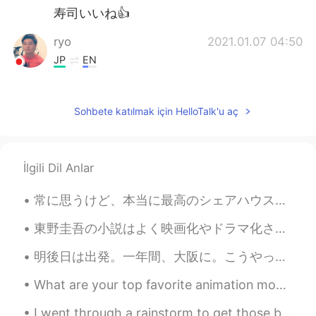
寿司いいね👍
ryo
2021.01.07 04:50
JP
EN
nice!
Leo เลโอ
2021.01.07 04:47
Sohbete katılmak için HelloTalk'u aç
JP
TH
(^^)
İlgili Dil Anlar
常に思うけど、本当に最高のシェアハウスに来たじゃん。今日は早めのクリスマスパーティーした。ルームメイトの顔をバラしたくないから写真が見せられないけど、満喫して豊かな気持ちでいっぱい。日本人と生活...
東野圭吾の小説はよく映画化やドラマ化されるよね。個人的に"方思い"のドラマ化の他には見たことがないけれど、最初東野圭吾の作品を紹介された時から、彼が文章を読むと嫌でも頭の中で勝手映像化されてしま...
明後日は出発。一年間、大阪に。こうやって人と日常会話すると、日本語ができてる気がしてしまうけど、実際に日本にいたら実力のなさの程度が分かるような気がする。敬語とか、賃貸や銀行に関する話しとか。最...
What are your top favorite animation movies and why?😄😊 Spirited Away - 面白い🤩おもしろい My Neighbour Tot...
I went through a rainstorm to get those bagels as it was their 100th years anniversary. Fairmount...