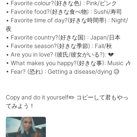
Deutsch
日本語
• Favorite colour?(好きな色) : Pink/ピンク
• Favorite food?(好きな食べ物) : Sushi/寿司
한국어
Русский
• Favorite time of day?(好きな時間帯) : Night/
夜
ไทย
Indonesia
• Favorite country?(好きな国) : Japan/日本
• Favorite season?(好きな季節) : Fall/秋
Italiano
Tiếng Việt
• Are you in love? (彼氏/彼女がいる?): 💔
• What makes you happy?(好きな事): Music 🎶
Português
• Fear? (恐れ) : Getting a disease/dying 😥
Copy and do it yourself✏️ コピーして君もやっ
てみよう！