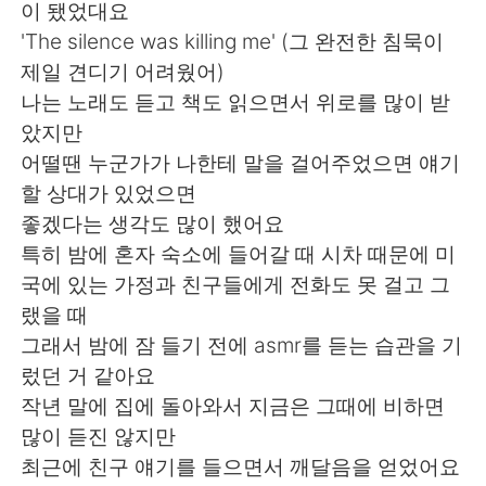
Deutsch
日本語
이 됐었대요
'The silence was killing me' (그 완전한 침묵이
한국어
ไทย
제일 견디기 어려웠어)
나는 노래도 듣고 책도 읽으면서 위로를 많이 받
Indonesia
Italiano
았지만
어떨땐 누군가가 나한테 말을 걸어주었으면 얘기
Türkçe
Tiếng Việt
할 상대가 있었으면
좋겠다는 생각도 많이 했어요
Português
특히 밤에 혼자 숙소에 들어갈 때 시차 때문에 미
국에 있는 가정과 친구들에게 전화도 못 걸고 그
랬을 때
그래서 밤에 잠 들기 전에 asmr를 듣는 습관을 기
렀던 거 같아요
작년 말에 집에 돌아와서 지금은 그때에 비하면
많이 듣진 않지만
최근에 친구 얘기를 들으면서 깨달음을 얻었어요