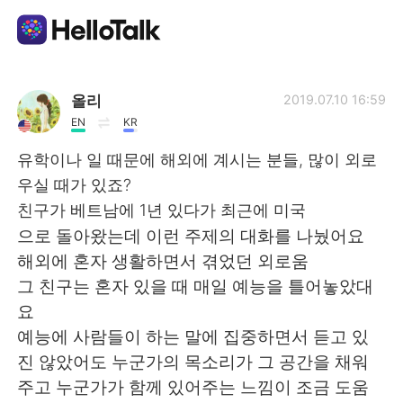
Приложение для Языкового Обмена
올리
2019.07.10 16:59
EN
KR
AI Grammar Checker
유학이나 일 때문에 해외에 계시는 분들, 많이 외로
우실 때가 있죠?
Русский
친구가 베트남에 1년 있다가 최근에 미국
으로 돌아왔는데 이런 주제의 대화를 나눴어요
해외에 혼자 생활하면서 겪었던 외로움
English
简体中文
그 친구는 혼자 있을 때 매일 예능을 틀어놓았대
요
繁體中文
Español
예능에 사람들이 하는 말에 집중하면서 듣고 있
진 않았어도 누군가의 목소리가 그 공간을 채워
العربية
Français
주고 누군가가 함께 있어주는 느낌이 조금 도움