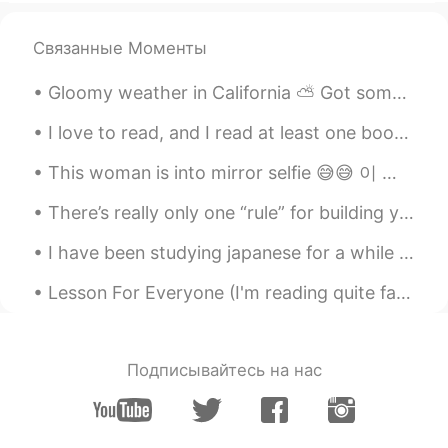
그래서 밤에 잠 들기 전에 asmr를 듣는
습관을
기
렀던 거 같아요
Связанные Моменты
그래서 밤에 잠 들기 전에 asmr를 듣는
습관을
길
렀던 거 같아요
Gloomy weather in California ⛅️ Got some Mexican Pozole (soup) and I’m relaxing at home working ...
I love to read, and I read at least one book every other week. I am primarily interested in nonfi...
주로 집에 있거나 부모님께 전화를
들일
때만 한국어를 쓰니까
This woman is into mirror selfie 😅😅 이 여자는 거울 셀카에 빠져 있어요 😅😅 この女性は鏡の自撮りに夢中です。😅😅 這個女人喜歡鏡子自拍 😅😅
주로 집에 있거나 부모님께 전화를
드릴
때만 한국어를 쓰니까
There’s really only one “rule” for building your vocabulary: “Use it or lose it.” When you are le...
I have been studying japanese for a while now and it is very hard for me, sometimes it makes me f...
Inhyo
2019.07.11 03:10
KR
JP
Lesson For Everyone (I'm reading quite fast☔) A son took his old father to a restaurant for an e...
항상 집에 돌아오면 공허하죠. 하지만 미치
듯이 바쁘면 그걸 느낄 여유도 없지요😌
Подписывайтесь на нас
권대
2019.07.10 17:49
KR
JP
EN
대단해요👏