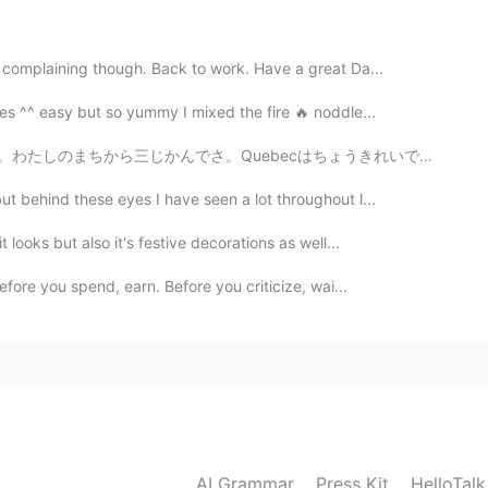
2021.07.06 16:31
t complaining though. Back to work. Have a great Da...
les ^^ easy but so yummy I mixed the fire 🔥 noddle...
uebecはちょうきれいです。たくさんひとがいました。Museumにいきました、Fridaのはくらんかいが...
2021.07.05 22:43
t behind these eyes I have seen a lot throughout l...
 looks but also it's festive decorations as well...
〜💕
efore you spend, earn. Before you criticize, wai...
AI Grammar
Press Kit
HelloTal