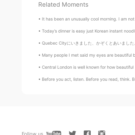
Related Moments
Comments
Noba
It has been an unusually cool morning. I am no
EN
JP
Today’s dinner is easy just Korean instant nood
@Jenny
それなーーー
Quebec Cityにいきました、かぞくとあいました。わたしのまちから三じかんでさ。Q
Jenny
Many people I met said my eyes are beautiful bu
JP
KR
Central London is well known for how beautiful it
平日はどこも空いててお得感あるよね
Before you act, listen. Before you read, think. B
Follow us