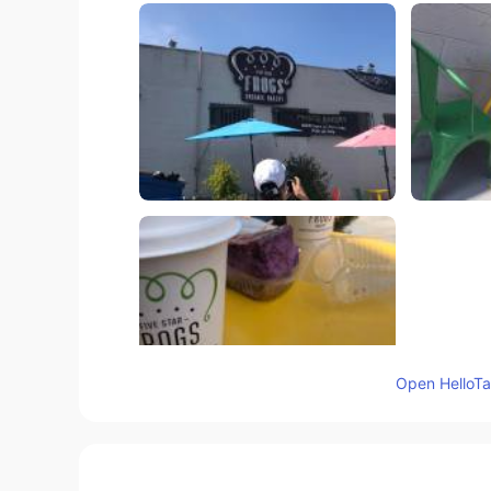
Open HelloTal
59
2