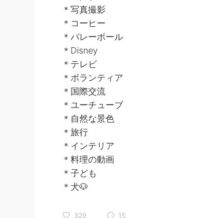
＊写真撮影
＊コーヒー
＊バレーボール
＊Disney
＊テレビ
＊ボランティア
＊国際交流
＊ユーチューブ
＊自然な景色
＊旅行
＊インテリア
＊料理の動画
＊子ども
＊犬🐶
329
15