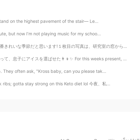
人ですか？ なお、私は埼玉住みです。
 Stand on the highest pavement of the stair— Le...
2019.09.01 04:12
flute, but now I’m not playing music for my schoo...
、研究室の窓から撮りました。他の写真は、大学の近くの神社で撮りました。最近は雨が多すぎたので、散歩の機会があ...
本県人だけど、水上村は行ったことがないです。これから
d cooking, too. I've never been to Mizukami
or this weeks present, I took my son with me to the sup...
 Kumamoto, though, haha. Autumn leaves in Mizukami
p. They often ask, "Kross baby, can you please tak...
2019.08.15 12:05
ribs; gotta stay strong on this Keto diet lol 今夜、私...
2019.08.15 11:59
日プレゼントでもらいました