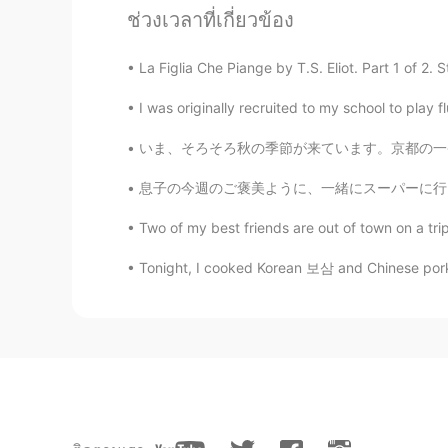
JP
KR
ช่วงเวลาที่เกี่ยวข้อง
こんにちは。名字からすると、日系
La Figlia Che Piange by T.S. Eliot. Part 1 of 2.
mayu
I was originally recruited to my school to play 
JP
EN
いま、そろそろ秋の季節が来ています。京都の一番きれいな季節だと思います!１枚目の写真は
私もコーヒーと料理が好きです。熊
紅葉がきれいでしょうね！ I like coffee an
息子の今週のご褒美ように、一緒にスーパーに行って、息子にアイスを選ばせた👨‍👦✨ F
village, I was born and raised in
village must be so beautiful!
Two of my best friends are out of town on a tri
Da
Tonight, I cooked Korean 보삼 and Chinese pork 
JP
CN
EN
KR
@kira
humorous
kira
EN
JP
@Da
ありがとうございます。誕生