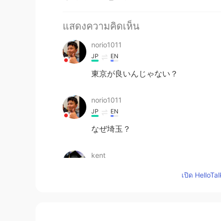
แสดงความคิดเห็น
norio1011
JP
EN
東京が良いんじゃない？
norio1011
JP
EN
なぜ埼玉？
kent
JP
EN
เปิด HelloTa
こんばんは。学校にいる日本人の英
마사유키