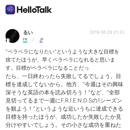
Aplicación de intercambio de idiomas
るい
2019.06.29 21:22
FR
JP
AI Grammar Checker
"ペラペラになりたい"というような大きな目標を
捨てたほうが、早くペラペラになれると思いま
Español
す。目標がペラペラになることだっ
たら、一日終わったら失敗してるでしょう。目
標を達成してないから。他方、"今週はその興味
English
简体中文
深そうな英語の本を読み切ろう！"など、"全部
見切ってるまで一週にF.R.I.E.N.D.Sの1シーズン
繁體中文
العربية
を観よう！"というような近いうちに達成できる
目標を持ったほうが、成功したか失敗したか見
Français
Deutsch
分けやすいでしょう。その小さな成功を重ねた