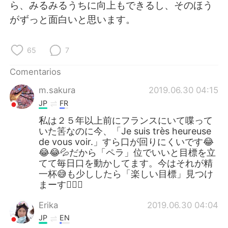
日本語
한국어
ら、みるみるうちに向上もできるし、そのほう
がずっと面白いと思います。
Русский
ไทย
65
7
Indonesia
Italiano
Comentarios
Türkçe
Tiếng Việt
m.sakura
2019.06.30 04:15
JP
FR
Português
私は２５年以上前にフランスにいて喋って
いた筈なのに今、「Je suis très heureuse
de vous voir.」すら口が回りにくいです😂
😂😂💦だから「ペラ」位でいいと目標を立
てて毎日口を動かしてます。今はそれが精
一杯😅も少ししたら「楽しい目標」見つけ
まーす🙆‍♀️✨
Erika
2019.06.30 04:04
JP
EN