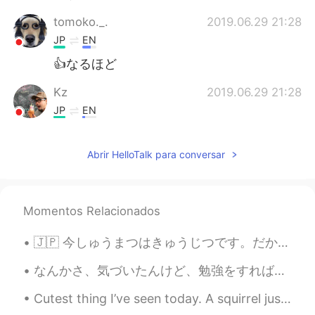
tomoko._.
2019.06.29 21:28
JP
EN
👍なるほど
Kz
2019.06.29 21:28
JP
EN
語学は少しずつだからねー 継続は力なり！
Abrir HelloTalk para conversar
Momentos Relacionados
🇯🇵 今しゅうまつはきゅうじつです。だからトロントに行きます!すいしょうじこうおしえてください! あー、せんしゅうすえともだちのためにファヒータをやきました。 🇺🇲 This weekend...
なんかさ、気づいたんけど、勉強をすれば、するほど自分の性格が変わってきちゃうと思わない？ 例えば、日本語を勉強してる外国人(僕も含まっている)はだんだん静かになって、気使ったりします。 逆に...
Cutest thing I’ve seen today. A squirrel just chilling next to a tree with the most amazing colo...