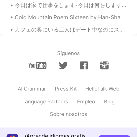
今日は家で仕事をします-今日は何をしますか？ 나는 오늘 집에서 일할 것입니다-오늘 무엇을 하시겠습니까? Je vais travailler à domicile aujourd'h...
Cold Mountain Poem Sixteen by Han-Shan. Translated by Gary Snyder. Cold Mountain is a house Wit...
カフェの奥にいる二人はデート中なのにスマホわいじりまくってる。ラインでコーヒーの話ししてるのかなと、色々想像してみたら面白い。エッチはどんな感じかな。ベッドの上に座りながら好きなAV動画のリンク...
Síguenos
AI Grammar
Press Kit
HelloTalk Web
Language Partners
Empleo
Blog
Sobre nosotros
¡Aprende idiomas gratis