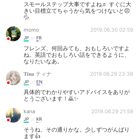
スモールステップ大事ですよね♬ すぐに大
きい目標立てちゃうから気をつけないと😣
💦
momo
2019.06.30 02:59
JP
FR
フレンズ、何回みても、おもしろいですよ
ね。英語でおもしろい話をできるように、
なりたいなあ。
𝐓𝐢𝐧𝐚 ティナ
2019.06.29 23:38
JP
EN
具体的でわかりやすいアドバイスをありが
とうございます！🙇✨
kana
2019.06.29 21:58
JP
KR
そうね、その通りかな。少しずつがんばり
ます👍