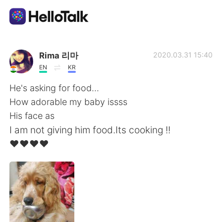
Dil Değişimi Uygulaması
Rima 리마
2020.03.31 15:40
EN
KR
AI Grammar Checker
He's asking for food...
How adorable my baby issss
Türkçe
His face as
I am not giving him food.Its cooking !!
❤❤❤❤
English
简体中文
繁體中文
Español
العربية
Français