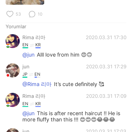
Deutsch
日本語
53
10
한국어
Русский
Yorumlar
ไทย
Indonesia
Rima 리마
2020.03.31 17:30
EN
KR
Italiano
Tiếng Việt
@jun
Alll love from him 😍🙃
Português
jun
2020.03.31 17:29
JP
EN
@Rima 리마
It’s cute definitely 🥰
Rima 리마
2020.03.31 17:09
EN
KR
@jun
This is after recent haircut !! He is
more fluffy than this !!! 😍😍😍😂😂😂
jun
2020.03.31 17:03