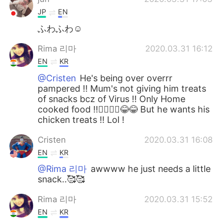
JP
EN
ふわふわ☺
Rima 리마
2020.03.31 16:12
EN
KR
@Cristen
He's being over overrr
pampered !! Mum's not giving him treats
of snacks bcz of Virus !! Only Home
cooked food !!🤦‍♀️🤦‍♀️😂😂 But he wants his
chicken treats !! Lol !
Cristen
2020.03.31 16:08
EN
KR
@Rima 리마
awwww he just needs a little
snack..🥰🥰
Rima 리마
2020.03.31 15:52
EN
KR