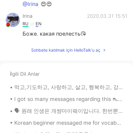
@Irina
😍😍
Irina
2020.03.31 15:51
RU
EN
Боже, какая прелесть😘
Rima 리마
2020.03.31 15:47
Sohbete katılmak için HelloTalk'u aç
EN
KR
@슬기
😍😍
İlgili Dil Anlar
슬기
2020.03.31 15:42
KR
EN
먹고,기도하고, 사랑하고, 살고, 행복하고, 강하게 지내고, 도와주고, 미소 짓고, 키스하십시오😁😎😂😍😘🤩🤗💃👍✌️❤️🤷 eat, pray, love , live , happ...
So cute😍
I got so many messages regarding this 👠💖😁😂 It is perfume from Dubai one is like rose other ...
🗣 원래 인생은 개썅마이웨이입니다. 한번뿐인 인생 남의 눈치만 보고 살다가 하고 싶은 것도 못하면 얼마나 억울합니까. 당장 내일 어떻게 될지 모르는게 우리 인생인데 제발 하고...
Korean beginner messaged me for vocabs😁😉 i can't reply individually so copy from it 🤗 sorry for ...