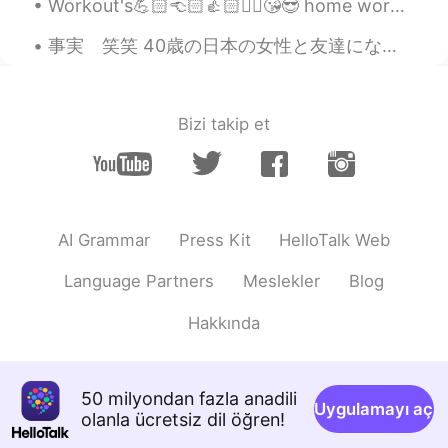
Workout's💪🏻👈🏻👍🏻✌🏻😘😎 home workout's really want to go gym workouts pain is enjoyable 운동😍🤩😘 가정 ...
事実 笑笑 40歳の日本の女性と友達になって、私より年下だと思ってずっと話してて、帰る時電車で年齢教えた時めっちゃびっくりした😂😂 私は信じられなかったので、彼女が免許まで見せてくれた😂😂😂...
Bizi takip et
AI Grammar
Press Kit
HelloTalk Web
Language Partners
Meslekler
Blog
Hakkında
50 milyondan fazla anadili
Uygulamayı aç
olanla ücretsiz dil öğren!