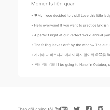
Rachei' 😂😂
Moments liên quan
♥️My niece decided to visit!! Love this little la
Conor
EN
DE
ES
PT
Hello everyone! If you want to practice English
@Adrianna
Espero que sim! Ou es
A perfect night at our Perfect World annual par
Conor
The falling leaves drift by the window The autu
EN
DE
ES
PT
자기야 나 바쁘니까 메세지 하지 말아줘 😉😈🤗 Busy lol messag
@Gilcimara
kkkk eu não se
🇻🇳🇻🇳🇻🇳 I’ll be going to Hanoi in October,
Conor
EN
DE
ES
PT
@Lorrana Lage
Vlw ☺️
Fabíola Souza
PT
EN
Theo dõi chúng tôi