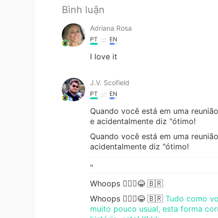
Bình luận
Adriana Rosa
PT
EN
I love it
J.V. Scofield
PT
EN
Quando você está em uma reuniã
e acidentalmente diz "ótimo!
Quando você está em uma reuniã
acidentalmente diz "ótimo!
"
Whoops 🤷🏻‍♂️😂 🇧🇷
Whoops 🤷🏻‍♂️😂 🇧🇷
Tudo como voc
muito pouco usual, esta forma corr