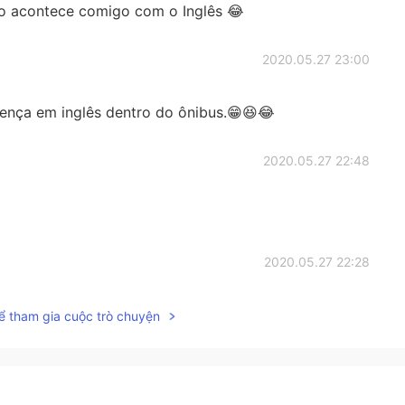
o acontece comigo com o Inglês 😂
2020.05.27 23:00
cença em inglês dentro do ônibus.😁😆😂
2020.05.27 22:48
2020.05.27 22:28
🤗🤗🤗
ể tham gia cuộc trò chuyện
2020.05.27 22:11