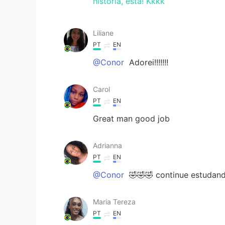
história, esta! Kkkk
Liliane
PT
EN
@Conor
Adorei!!!!!!!
Carol
PT
EN
Great man good job
Adrianna
PT
EN
@Conor
🤣🤣🤣 continue estudan
Maria Tereza
PT
EN