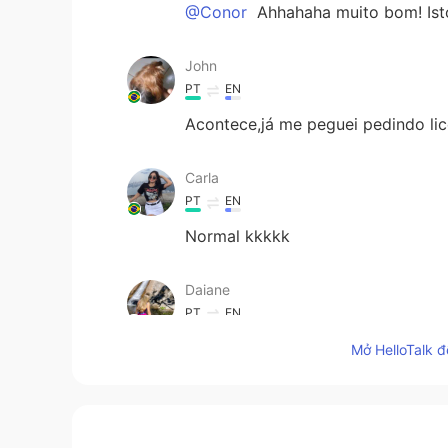
@Conor
Ahhahaha muito bom! Ist
John
PT
EN
Acontece,já me peguei pedindo li
Carla
PT
EN
Normal kkkkk
Daiane
PT
EN
Very good hahahahahaha 😂😂😂
Mở HelloTalk đ
Gracieli Fernand
PT
EN