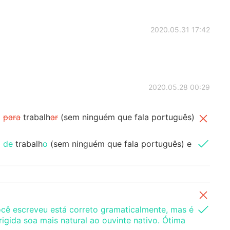
2020.05.31 17:42
2020.05.28 00:29
o
para
trabalh
ar
(sem ninguém que fala português)
o
de
trabalh
o
(sem ninguém que fala português) e
ê escreveu está correto gramaticalmente, mas é
igida soa mais natural ao ouvinte nativo. Ótima