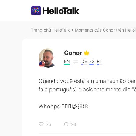
Trang chủ HelloTalk
>
Moments của Conor trên Hello
Conor
EN
DE
ES
PT
Quando você está em uma reunião par
fala português) e acidentalmente diz "
Whoops 🤷🏻‍♂️😂 🇧🇷
75
23