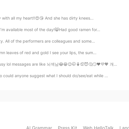
dy with all my heart!!😍😘 And she has dirty knees...
2020.05.27 22:07
 I’m available most of the day!😸Had good ramen for...
tou perdendo os dois idiomas kkk
ty. All of the performers are colleagues and some...
2020.05.27 22:00
mn leaves of red and gold I see your lips, the sum...
es are like 뇌섹남😂😁😉🤭🤷🤦😈🤔🙄❤️💜💖 개소리 하면 차단 합니다 ㅋㅋㅋㅋ
 so could anyone suggest what I should do/see/eat while ...
2020.05.27 21:59
2020.05.27 21:55
AI Grammar
Press Kit
Web HelloTalk
Lan