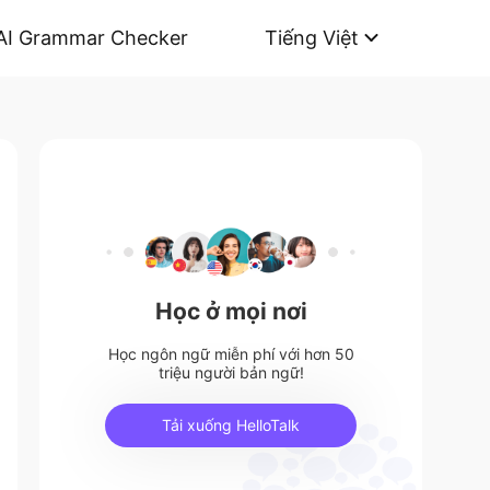
AI Grammar Checker
Tiếng Việt
Học ở mọi nơi
Học ngôn ngữ miễn phí với hơn 50
triệu người bản ngữ!
Tải xuống HelloTalk