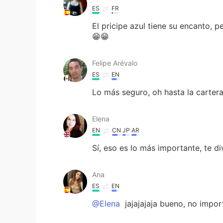
ES
FR
El pricipe azul tiene su encanto,
😁😁
Felipe Arévalo
ES
EN
Lo más seguro, oh hasta la cartera
Elena
EN
CN
JP
AR
Sí, eso es lo más importante, te di
Ana
ES
EN
@Elena
jajajajaja bueno, no impo