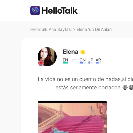
HelloTalk Ana Sayfası
>
Elena 'un Dil Anları
Elena
EN
CN
JP
AR
La vida no es un cuento de hadas,si p
........... estás seriamente borracha.😂😂🤪