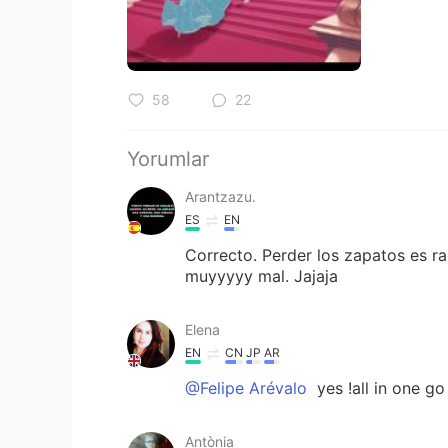
58
22
Yorumlar
Arantzazu.
ES
EN
Correcto. Perder los zapatos es ra
muyyyyy mal. Jajaja
Elena
EN
CN
JP
AR
@Felipe Arévalo
yes !all in one g
Antònia