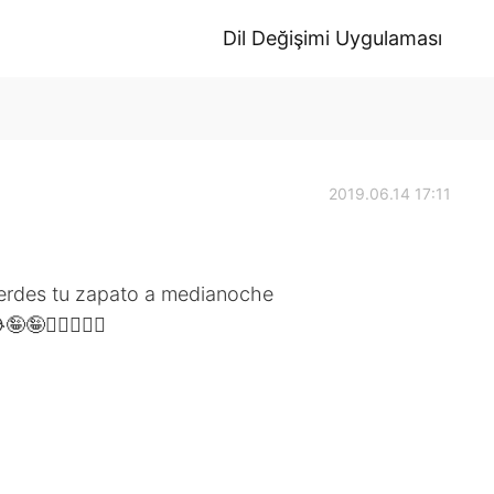
Dil Değişimi Uygulaması
2019.06.14 17:11
ierdes tu zapato a medianoche
🤪🤦🏼‍♀️🤷‍♀️