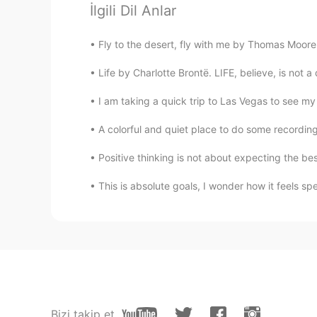
İlgili Dil Anlar
Elena
EN
CN
JP
AR
Fly to the desert, fly with me by Thomas Moore.
El Príncipe Azul debería haberte tr
Life by Charlotte Brontë. LIFE, believe, is not a
Ana
I am taking a quick trip to Las Vegas to see my f
ES
EN
A colorful and quiet place to do some recording
Exacto! Una vez perdí un zapato de 
Positive thinking is not about expecting the b
Nanyy
ES
EN
This is absolute goals, I wonder how it feels s
Hahahahhahhah I'm crying😂😂😂
Vero Campo
ES
EN
😂😂😂
Bizi takip et