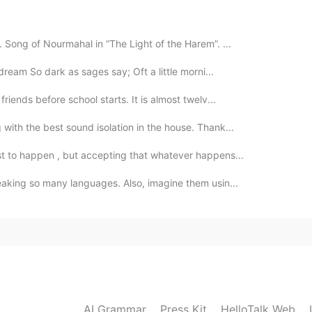
2019.06.14 18:12
 Song of Nourmahal in “The Light of the Harem”. ...
aído el zapato de cristal.😁😁
 dream So dark as sages say; Oft a little morni...
2019.06.14 18:02
riends before school starts. It is almost twelv...
 with the best sound isolation in the house. Thank...
fiesta y ningún príncipe me lo trajo a casa!!!!!!😭
est to happen , but accepting that whatever happens...
2019.06.14 18:01
peaking so many languages. Also, imagine them usin...
😂😂😂😂
2019.06.14 18:00
AI Grammar
Press Kit
HelloTalk Web