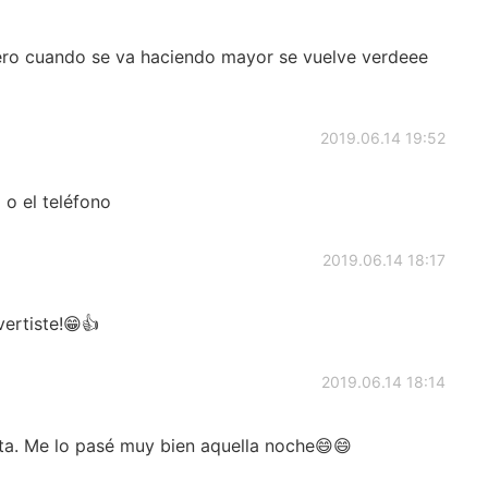
 pero cuando se va haciendo mayor se vuelve verdeee
2019.06.14 19:52
 o el teléfono
2019.06.14 18:17
vertiste!😁👍
2019.06.14 18:14
rta. Me lo pasé muy bien aquella noche😄😄