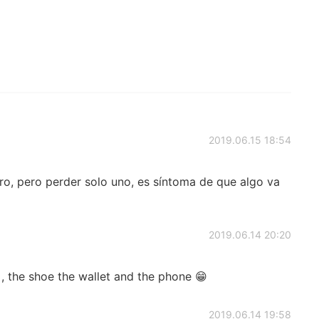
2019.06.15 18:54
ro, pero perder solo uno, es síntoma de que algo va
2019.06.14 20:20
o , the shoe the wallet and the phone 😁
2019.06.14 19:58