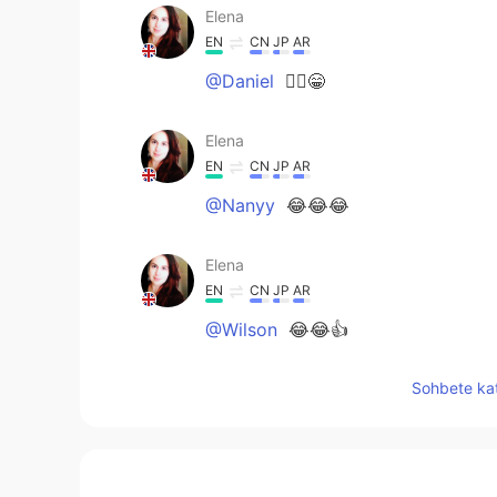
Elena
EN
CN
JP
AR
@Daniel
🤷‍♀️😁
Elena
EN
CN
JP
AR
@Nanyy
😂😂😂
Elena
EN
CN
JP
AR
@Wilson
😂😂👍
Sohbete kat
Elena
EN
CN
JP
AR
@ramos guardado
isn’t it just😁😁