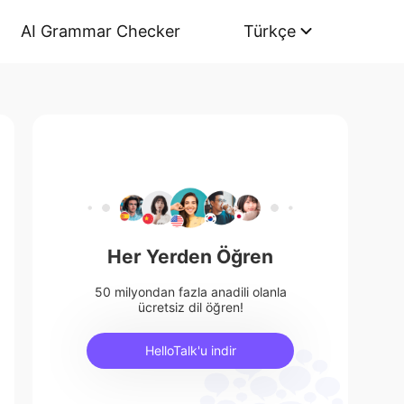
AI Grammar Checker
Türkçe
Her Yerden Öğren
50 milyondan fazla anadili olanla
ücretsiz dil öğren!
HelloTalk'u indir