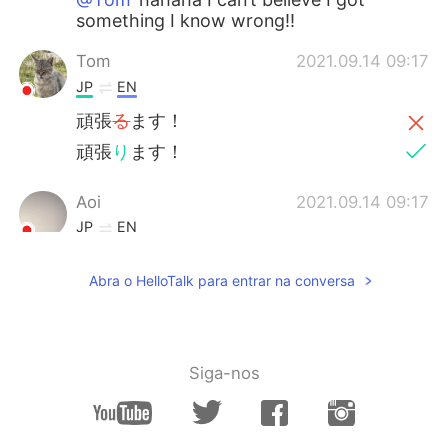
something I know wrong!!
Tom
2021.09.14 09:17
JP
EN
頑張
る
ます！
頑張
り
ます！
Aoi
2021.09.14 09:17
JP
EN
6週間の日本語クラスを受講します。
Abra o HelloTalk para entrar na conversa
So far, I have been learning by studying
alone and with language partners.
I hope that this course will really boost
my Japanese.
Siga-nos
I can’t wait!
!