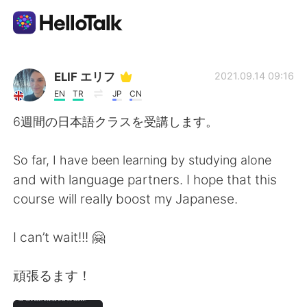
Aplicativo de troca de idioma
ELIF エリフ
2021.09.14 09:16
EN
TR
JP
CN
AI Grammar Checker
6週間の日本語クラスを受講します。
Português
So far, I have been learning by studying alone
and with language partners. I hope that this
course will really boost my Japanese.
English
简体中文
I can’t wait!!! 🤗
繁體中文
Español
頑張るます！
العربية
Français