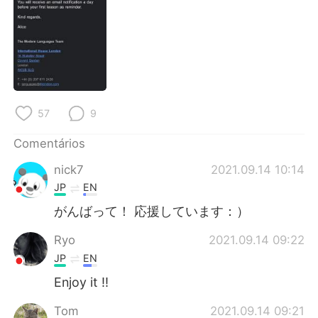
Deutsch
日本語
한국어
Русский
ไทย
Indonesia
Italiano
Türkçe
57
9
Comentários
Tiếng Việt
nick7
2021.09.14 10:14
JP
EN
がんばって！ 応援しています：）
Ryo
2021.09.14 09:22
JP
EN
Enjoy it !!
Tom
2021.09.14 09:21