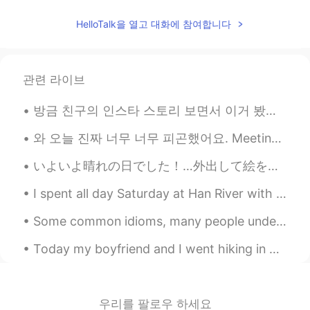
Lynn的 Husband Jacky
2020.10.13 12:31
HelloTalk을 열고 대화에 참여합니다
EN
CN
@Xiuling Zhang
比我大
관련 라이브
Xiuling Zhang
2020.10.13 12:28
방금 친구의 인스타 스토리 보면서 이거 봤는데 캡쳐하고 여기 올리고 있다. 안타깝지만 한국에서 이렇게 더럽게 생각하는 남자 많다. 외국여자 도전으로만 생각하는 남자 꽤 많거든...
CN
EN
How old is she
와 오늘 진짜 너무 너무 피곤했어요. Meeting은 너무 많이 있었어요. 근데 오늘 점심에 Clients이랑 맛있게 음식을 먹었어요. 그 식당은 비싸지만 음식이 맛있어요. ...
已加密
2020.10.13 12:25
いよいよ晴れの日でした！…外出して絵を描いてみました！みなさん、素晴らしい一週間を😊✨ Today was a beautiful day.... Finally here it was sun...
CN
EN
I spent all day Saturday at Han River with a good friend 😊 we rode bikes, ate food from food cart...
好可爱啊
Some common idioms, many people under the age of 24 might say these aren’t common. They are com...
杜芃
2020.10.13 12:12
Today my boyfriend and I went hiking in Sedona, AZ☺️ We took it easy and went to climb Bell Rock😆...
CN
EN
画的好好
千沧Yang
2020.10.13 12:11
우리를 팔로우 하세요