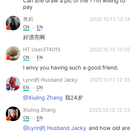
Can she draw a pic of me ? I’m willing to
pay
奥莉
2020.10.13 13:14
CN
EN
好漂亮啊
HT User274015
2020.10.13 13:05
CN
EN
I envy you having such a good friend.
Lynn的 Husband Jacky
2020.10.13 12:35
EN
CN
@Xiuling Zhang
我24岁
Xiuling Zhang
2020.10.13 12:33
CN
EN
@Lynn的 Husband Jacky
and how old are
you