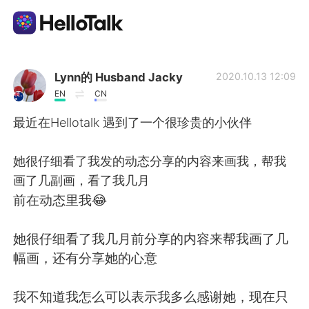
언어 교환 앱
Lynn的 Husband Jacky
2020.10.13 12:09
EN
CN
AI Grammar Checker
最近在Hellotalk 遇到了一个很珍贵的小伙伴
한국어
她很仔细看了我发的动态分享的内容来画我，帮我
画了几副画，看了我几月
前在动态里我😂
English
简体中文
她很仔细看了我几月前分享的内容来帮我画了几
繁體中文
Español
幅画，还有分享她的心意
العربية
Français
我不知道我怎么可以表示我多么感谢她，现在只