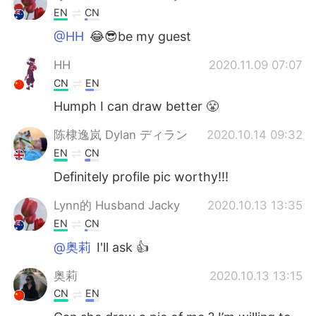
EN
CN
@HH
😂😎be my guest
HH
2020.11.09 07:07
CN
EN
Humph I can draw better 😤
陈棣逸岚 Dylan ディラン
2020.10.14 09:32
EN
CN
Definitely profile pic worthy!!!
Lynn的 Husband Jacky
2020.10.13 13:35
EN
CN
@奥莉
I'll ask 👍
奥莉
2020.10.13 13:15
CN
EN