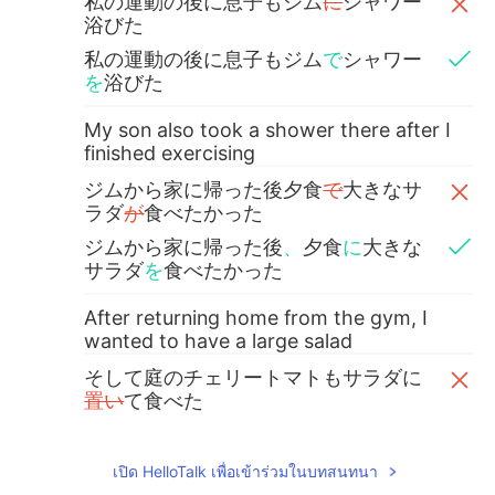
私の運動の後に息子もジム
に
シャワー
浴びた
私の運動の後に息子もジム
で
シャワー
を
浴びた
My son also took a shower there after I
finished exercising
ジムから家に帰った後夕食
で
大きなサ
ラダ
が
食べたかった
ジムから家に帰った後
、
夕食
に
大きな
サラダ
を
食べたかった
After returning home from the gym, I
wanted to have a large salad
そして庭のチェリートマトもサラダに
置い
て食べた
そして庭のチェリートマトもサラダに
入れ
て食べた
เปิด HelloTalk เพื่อเข้าร่วมในบทสนทนา