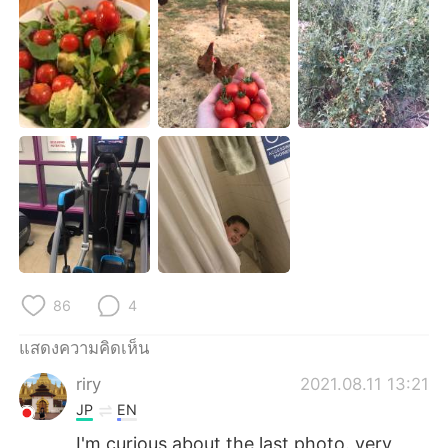
86
4
แสดงความคิดเห็น
riry
2021.08.11 13:21
JP
EN
I'm curious about the last photo. very