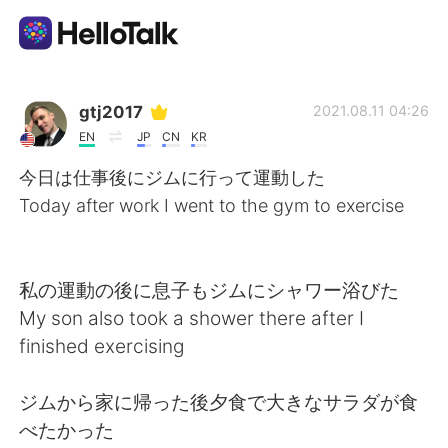
แอปแลกเปลี่ยนทางภาษา
gtj2017
2021.08.11 04:26
EN
JP
CN
KR
AI Grammar Checker
今日は仕事後にジムに行って運動した
Today after work I went to the gym to exercise
ไทย
私の運動の後に息子もジムにシャワー浴びた
English
简体中文
My son also took a shower there after I
finished exercising
繁體中文
Español
ジムから家に帰った後夕食で大きなサラダが食
العربية
Français
べたかった