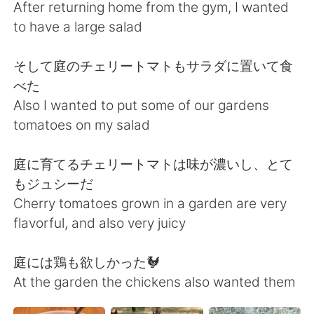
Deutsch
日本語
After returning home from the gym, I wanted
to have a large salad
한국어
Русский
そして庭のチェリートマトもサラダに置いて食
Indonesia
Italiano
べた
Also I wanted to put some of our gardens
Türkçe
Tiếng Việt
tomatoes on my salad
Português
庭に育てるチェリートマトは味が濃いし、とて
もジュシーだ
Cherry tomatoes grown in a garden are very
flavorful, and also very juicy
庭には鶏も欲しかった🐓
At the garden the chickens also wanted them