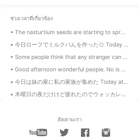
Also I wanted to put some of our gardens
tomatoes on my salad
ช่วงเวลาที่เกี่ยวข้อง
庭
に
育てるチェリートマトは味が濃い
し、とてもジュシーだ
The nasturtium seeds are starting to sprout! The 3rd picture is an example of what the blooms wil...
庭
で
育てるチェリートマトは味が濃い
し、とてもジュシーだ
今日ローフでミルクパんを作った🍞 Today I made some milk bread in loafs. 1つのローフがサンドのパンで使えたいだから２つな形で作って見た I want t...
Cherry tomatoes grown in a garden are
Some people think that any stranger can become a friend if they spend enough time together. That ...
very flavorful, and also very juicy
Good afternoon wonderful people. No is English speaking practice time. Send me a message if yo...
庭
には
鶏も欲しかった🐓
今日は妹の家に私の家族が集めた Today at my sisters house my family gathered together 私の姉さんの家族も来たので、子供たちがいっぱい居る ...
庭
の
鶏も欲しかった🐓
木曜日の夜だけけど疲れたのでウォッカレモネードlを飲んでる間に鶏とリラックスしてた Even though it’s only Thursday evening I’m worn out so ...
At the garden the chickens also wanted
them
2021.08.11 04:29
JP
EN
ติดตามเรา
お久しぶり❗笑 Your salad looks so yum
and healthy! Tomatoes got a lot of bright