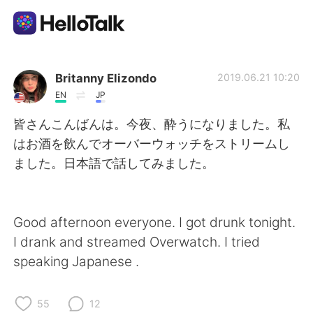
Language Exchange App
Britanny Elizondo
2019.06.21 10:20
EN
JP
AI Grammar Checker
皆さんこんばんは。今夜、酔うになりました。私
はお酒を飲んでオーバーウォッチをストリームし
English
ました。日本語で話してみました。
简体中文
繁體中文
Good afternoon everyone. I got drunk tonight.
I drank and streamed Overwatch. I tried
Español
العربية
speaking Japanese .
Français
Deutsch
55
12