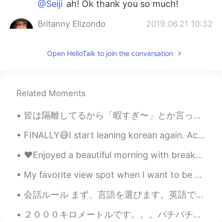
@Seiji
ah! Ok thank you so much!
Britanny Elizondo
2019.06.21 10:32
EN
JP
@mana 爱
thank you!
Open HelloTalk to join the conversation
mana 爱
2019.06.21 10:24
JP
EN
Related Moments
Good job! Very clear pronunciation~😊✨
皆は隔離してるから「暇すぎ〜」とか言ってるでしょう。それは聞きたくない。 Since everyone is stuck at home we’re all like “oh im sooo b...
mana 爱
2019.06.21 10:23
FINALLY😅I start leaning korean again. Actually I started leaning learning in 2019 but i have to ...
JP
EN
今夜
、
酔
うになり
ました。
❤️Enjoyed a beautiful morning with breakfast on the beach 🏖 today!! Hope you all gave a fabulous ...
今夜
は
酔
っぱらい
ました。
My favorite view spot when I want to be alone and just think and pray 🙏🏻 You can actually see par...
Setsuna
2019.06.21 10:22
会話ルール まず、言語を選びます。英語でも日本語でもOKです。そこで、選んだ言語だけで5分間会話をします。時間を測るめにタイマーを使います。5分経ったら、使う言語を変えます。こういう風にずっと...
JP
EN
２０００キロメートルです。。。パチパチパチ😁 去年の12月に買って、まだ一年もたってないですが、2000キロも走れて嬉しいです。😄 10キロ以内で、ものすごく軽くて、乗りやすいロードバイク...
発音がとても綺麗だと思います😊