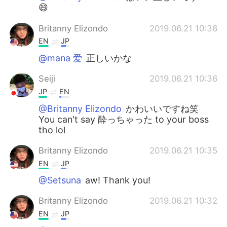
😄
Britanny Elizondo
2019.06.21 10:36
EN
JP
@mana 爱
正しいかな
Seiji
2019.06.21 10:36
JP
EN
@Britanny Elizondo
かわいいですね笑
You can't say 酔っちゃった to your boss
tho lol
Britanny Elizondo
2019.06.21 10:35
EN
JP
@Setsuna
aw! Thank you!
Britanny Elizondo
2019.06.21 10:32
EN
JP