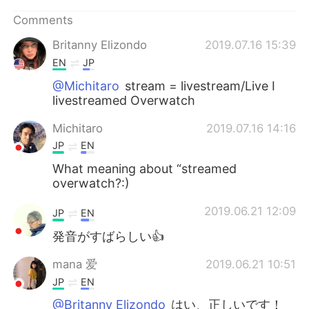
日本語
한국어
Comments
Русский
ไทย
Britanny Elizondo
2019.07.16 15:39
EN
JP
Indonesia
Italiano
@Michitaro
stream = livestream/Live I
livestreamed Overwatch
Türkçe
Tiếng Việt
Michitaro
2019.07.16 14:16
Português
JP
EN
What meaning about “streamed
overwatch?:)
2019.06.21 12:09
JP
EN
発音がすばらしい👍
mana 爱
2019.06.21 10:51
JP
EN
@Britanny Elizondo
はい、正しいです！