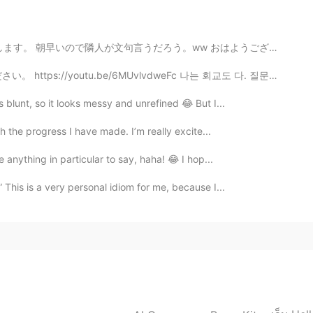
か会える距離じゃないけど、自分中心ではなくて相手のこ
ました。シェアしてくれてありがとう！
朝早いので隣人が文句言うだろう。ww おはようございます。🙂😊 今日も一日頑張りましょう。 Let's ...
2021.01.22 17:32
6MUvlvdweFc 나는 회교도 다. 질문이 있으면 이걸보십시오. https://youtu....
 blunt, so it looks messy and unrefined 😂 But I...
ith the progress I have made. I’m really excite...
2021.01.22 16:46
e anything in particular to say, haha! 😂 I hop...
す。 たしかにそうですが、でも話したりすることで親
 This is a very personal idiom for me, because I...
います。コメントありがとうございました。
2021.01.22 16:30