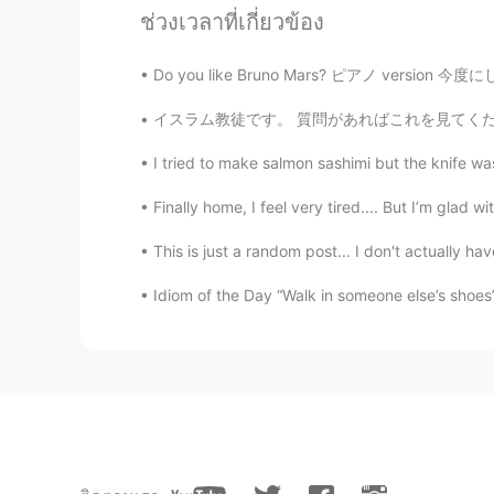
ช่วงเวลาที่เกี่ยวข้อง
切にしないとと思いました。なかな
とを思いやることの大切さに気づけ
Do you like Bruno Mars? ピアノ version 今度にします。 
Hαɳα
イスラム教徒です。 質問があればこれを見てください。 https://youtu.be/
JP
FR
I tried to make salmon sashimi but the knife was
🥺👏🏻👏🏻✨✨
Finally home, I feel very tired.... But I’m glad w
Agayev Kosovali
This is just a random post... I don't actually hav
EN
JP
@Taka
それはたかさんの優先順位で
Idiom of the Day “Walk in someone else’s shoes”
に対して迷惑をすることはないと思
Agayev Kosovali
EN
JP
@Ikuko
そうなるといいですね