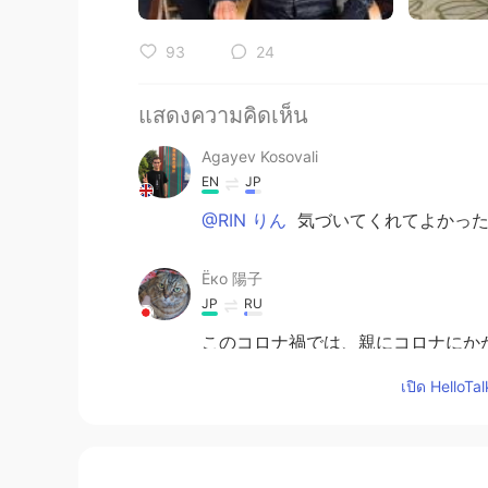
93
24
แสดงความคิดเห็น
Agayev Kosovali
EN
JP
@RIN りん
気づいてくれてよかった
Ёко 陽子
JP
RU
このコロナ禍では、親にコロナにか
お互いに我慢している……という話
เปิด HelloTa
RIN りん
JP
EN
その通りだと思います。 私は親の