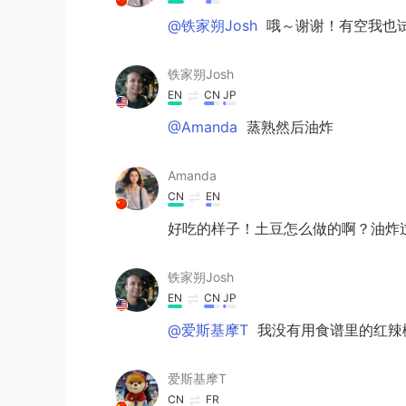
@铁家朔Josh
哦～谢谢！有空我也
铁家朔Josh
EN
CN
JP
@Amanda
蒸熟然后油炸
Amanda
CN
EN
好吃的样子！土豆怎么做的啊？油炸过
铁家朔Josh
EN
CN
JP
@爱斯基摩T
我没有用食谱里的红辣椒
爱斯基摩T
CN
FR