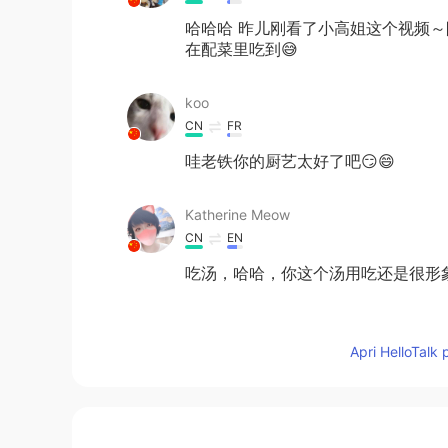
哈哈哈 昨儿刚看了小高姐这个视频
在配菜里吃到😅
koo
CN
FR
哇老铁你的厨艺太好了吧😏😄
Katherine Meow
CN
EN
吃汤，哈哈，你这个汤用吃还是很形
铁家朔Josh
EN
CN
JP
Apri HelloTalk 
@Stephen
i think creamy?
Stephen