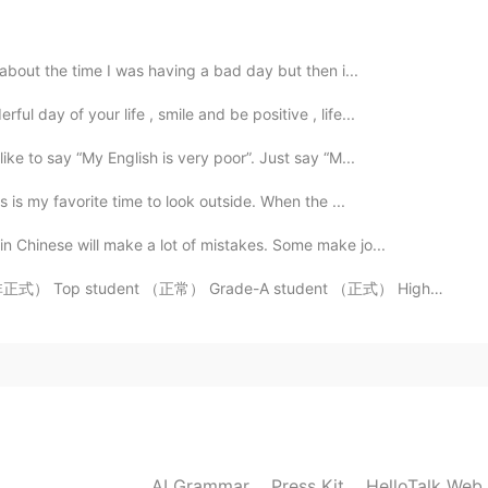
 about the time I was having a bad day but then i...
2020.02.22 07:41
l day of your life , smile and be positive , life...
ke to say “My English is very poor”. Just say “M...
s is my favorite time to look outside. When the ...
2020.02.22 07:35
n Chinese will make a lot of mistakes. Some make jo...
ent （正常） Grade-A student （正式） High achiever （正常） Whiz...
2020.02.22 07:34
2020.02.22 07:26
AI Grammar
Press Kit
HelloTalk Web