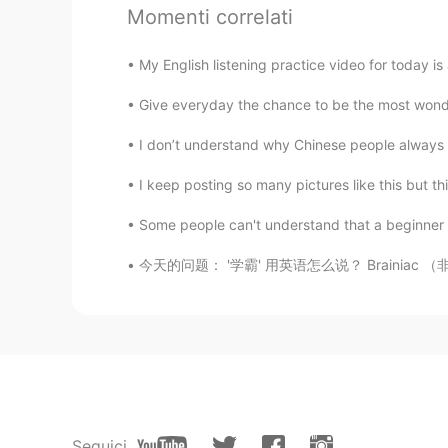
Momenti correlati
CN
EN
@铁家朔Josh
那你们怎么叫糊？
My English listening practice video for today is
铁家朔Josh
Give everyday the chance to be the most wonderfu
EN
CN
JP
I don’t understand why Chinese people always li
@Stephen
清汤我们也叫吃汤
I keep posting so many pictures like this but thi
铁家朔Josh
Some people can't understand that a beginner i
EN
CN
JP
今天的问题： '学霸' 用英语怎么说？ Brainiac （非正式） Top stud
@Stephen
哦你指的是我们用“吃”
Stephen
CN
EN
浓到这个程度我们一般叫糊
铁家朔Josh
Seguici