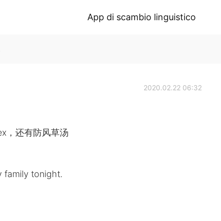
App di scambio linguistico
k
2020.02.22 06:32
ex，还有防风草汤
 family tonight.