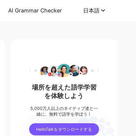
AI Grammar Checker
日本語
場所を超えた語学学習
を体験しよう
5,000万人以上のネイティブ達と一
緒に、無料で語学を学ぼう！
HelloTalkをダウンロードする