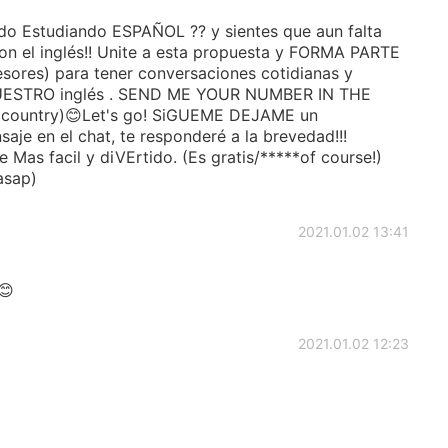
do Estudiando ESPAÑOL ?? y sientes que aun falta
on el inglés!! Unite a esta propuesta y FORMA PARTE
sores) para tener conversaciones cotidianas y
NUESTRO inglés . SEND ME YOUR NUMBER IN THE
 country)😊Let's go! SiGUEME DEJAME un
e en el chat, te responderé a la brevedad!!!
as facil y diVErtido. (Es gratis/*****of course!)
asap)
2021.01.02 13:41
😊
2021.01.02 12:23