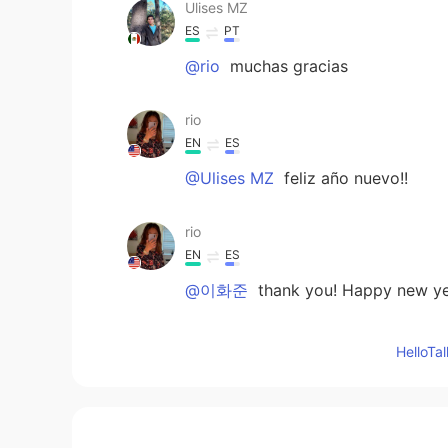
Ulises MZ
ES
PT
@rio
muchas gracias
rio
EN
ES
@Ulises MZ
feliz año nuevo!!
rio
EN
ES
@이화준
thank you! Happy new ye
이화준
Hello
KR
EN
Happy New year. I hope you have 