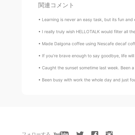
Ulises MZ
関連コメント
ES
PT
Learning is never an easy task, but its fu
¡Feliz año nuevo!
I really truly wish HELLOTALK would filter all th
rio
EN
ES
Made Dalgona coffee using Nescafe decaf coffee 
@rm
same to you!😀
If you’re brave enough to say goodbye, life wi
Caught the sunset sometime last week. Been a w
rm
FA
EN
Been busy with work the whole day and just foun
I hope you have happy and health
rio
EN
ES
@saver943
happy new year to you
フォローする