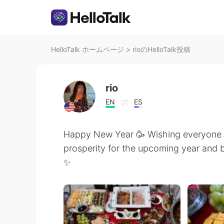
HelloTalk ホームページ
>
rioのHelloTalk投稿
rio
EN
ES
Happy New Year 🥳 Wishing everyone 
prosperity for the upcoming year a
✨