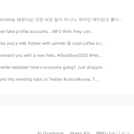
2021.01.01 17:00
n and exciting. 배운다는 것은 쉬운 일이 아니다, 하지만 재미있고 흥미진진해요. ☺️
ese fake profile accounts... MF’s think they can...
2021.01.01 13:54
and a milk frother with oatmilk 😋 Iced coffee is l...
ll reward you with a new hello. #Goodbye2020 #Hel...
hile Hellotalk! How's everyone going? Just droppin...
2021.01.01 13:33
d this trending topic in Twitter #cancelkorea. T...
y in New Year😊
2021.01.01 13:24
 as well 🙂
Webバージョン
AI Grammar
Press Kit