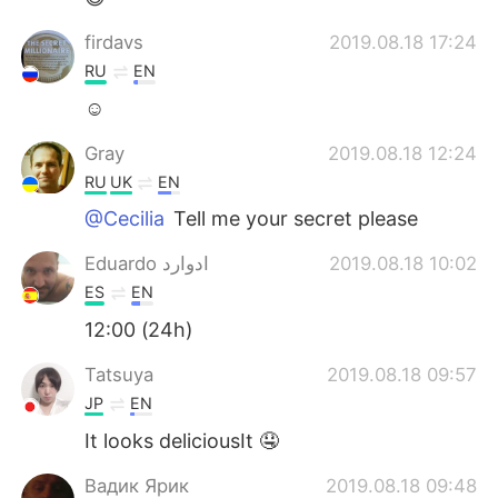
firdavs
2019.08.18 17:24
RU
EN
☺
Gray
2019.08.18 12:24
RU
UK
EN
@Cecilia
Tell me your secret please
Eduardo ادوارد
2019.08.18 10:02
ES
EN
12:00 (24h)
Tatsuya
2019.08.18 09:57
JP
EN
It looks deliciousIt 🤤
Вадик Ярик
2019.08.18 09:48