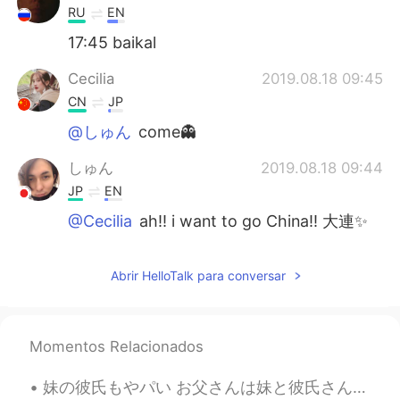
RU
EN
17:45 baikal
Cecilia
2019.08.18 09:45
CN
JP
@しゅん
come👻
しゅん
2019.08.18 09:44
JP
EN
@Cecilia
ah!! i want to go China!! 大連✨
Cecilia
2019.08.18 09:42
Abrir HelloTalk para conversar
CN
JP
@しゅん
move your butt n go get it👻
Cecilia
2019.08.18 09:42
Momentos Relacionados
CN
JP
妹の彼氏もやパい お父さんは妹と彼氏さんのが抱きしめているのを捕まえました、お父さんはそれを本当に怒った。 夕食の時、お父さんは30分ずっと妹の彼氏がダメのことに言うた。お父さんは妹の彼氏を承...
@Alexey
awww I will that’s so nice of you