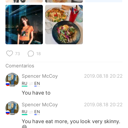
日本語
한국어
Русский
ไทย
Indonesia
Italiano
Türkçe
Tiếng Việt
73
18
Português
Comentarios
Spencer McCoy
2019.08.18 20:22
RU
EN
You have to
Spencer McCoy
2019.08.18 20:22
RU
EN
You have eat more, you look very skinny.
😄