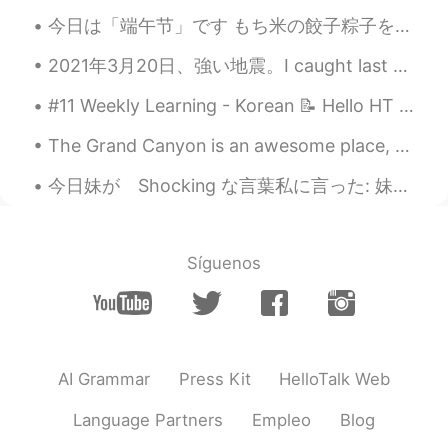
🙈
今日は「端午节」です もち米の餃子粽子を食べて祝います。もち米にさまざまな具材を組み合わせ、竹や葦の葉で包んで蒸します。 お母さんが食べたかったので、有名な粽子のために1時間待ち行列に入れなけれ...
Cecilia
2019.08.18 09:41
2021年3月20日、強い地震。I caught last week’s earthquake on camera. I was surprised that Japanese people d...
CN
JP
#11 Weekly Learning - Korean 📝 Hello HT friends 😄, Welcome to my weekly learning of 🇰🇷🇯🇵🇷🇺 🧐 ...
@Sho
yeah they’re super good👻
The Grand Canyon is an awesome place, but sadly only 3% of visitors actually take a hike down int...
しゅん
2019.08.18 09:37
今日妹が Shocking な言葉私に言った: 妹「お姉ちゃん、私好きな人ができた」 私「彼はハンサムですか？」 妹「知らないよ」 私「では、なぜ彼が好きなのですか？」 妹「写真を撮るときにその...
JP
EN
It's 18:35 in Japan! i want eat Shisen-
food!!🍜❤️
Síguenos
Alexey
2019.08.18 09:33
RU
EN
Eat more because you need it 😉😊
AI Grammar
Press Kit
HelloTalk Web
つー
2019.08.18 09:33
JP
EN
Language Partners
Empleo
Blog
Looks delicious!