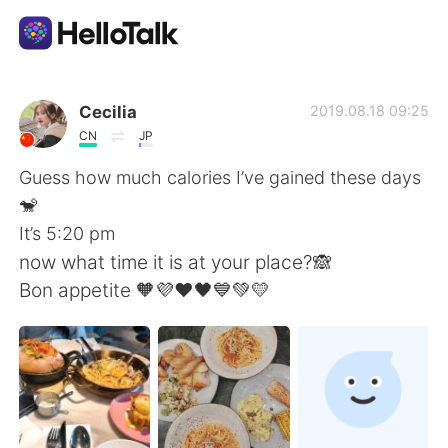
Aplicación de intercambio de idiomas
Cecilia
2019.08.18 09:25
CN
JP
AI Grammar Checker
Guess how much calories I’ve gained these days
🐒
Español
It’s 5:20 pm
now what time it is at your place?🙈
Bon appetite 🧡💜❤️🖤💙💚💛
English
简体中文
繁體中文
العربية
Français
Deutsch