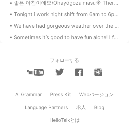
좋은 아침이에요/Ohayōgozaimasu☀️ There's food for the lovely birds in our backyard. It's nice to see a p...
スモーキーで甘くなる。😊
Tonight i work night shift from 6am to 6pm But after that I get 5 days off I can't wait.... I wan...
ernest
2019.11.13 01:59
EN
JP
We have had gorgeous weather over the last couple of days , I took these pictures on my way home ...
@mame
酢豚ね！☺美味しいね。外はちょ
Sometimes it’s good to have fun alone! I feel recently I’ve only been having fun when I hang out ...
っと乾くって甘い！😍 焼き芋は美味しそう
な色ね。
ernest
2019.11.13 01:57
フォローする
EN
JP
@Yukari
ラーメン食べてなって来た。😋
ernest
2019.11.13 01:52
EN
JP
Webバージョン
AI Grammar
Press Kit
@Daria ダリア
That’s a great sentence!
求人
Language Partners
Blog
👌 Thank you! Try grilling pineapple.
ゆみ
2019.11.13 01:39
HelloTalkとは
JP
EN
IT
ES