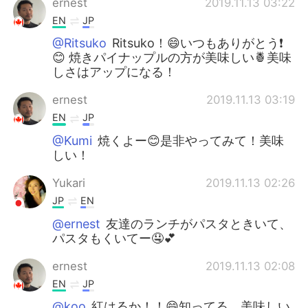
ernest
2019.11.13 03:22
EN
JP
@Ritsuko
Ritsuko！😄いつもありがとう❗️
😊 焼きパイナップルの方が美味しい🍍美味
しさはアップになる！
ernest
2019.11.13 03:19
EN
JP
@Kumi
焼くよー😊是非やってみて！美味
しい！
Yukari
2019.11.13 02:26
JP
EN
@ernest
友達のランチがパスタときいて、
パスタもくいてー🤤💕
ernest
2019.11.13 02:08
EN
JP
@koo
紅はるか！！😄知ってる。美味しい