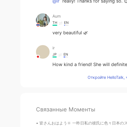
@ir
really! Thanks for saying so. 
Aum
TH
EN
very beautiful 🌿
ir
JP
EN
How kind a friend! She will definitel
Откройте HelloTalk,
Связанные Моменты
皆さんおはよう🔆 一昨日私の彼氏に色々日本のスナックを送りました。本当に幸せでした！