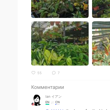
55
7
Комментарии
Ian イアン
EN
CN