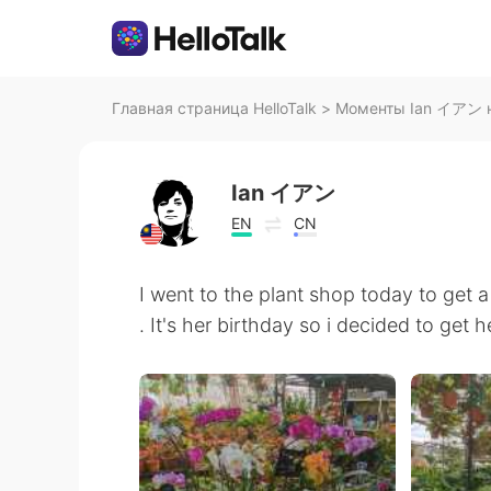
Главная страница HelloTalk
>
Моменты Ian イアン на
Ian イアン
EN
CN
I went to the plant shop today to get a
. It's her birthday so i decided to get h