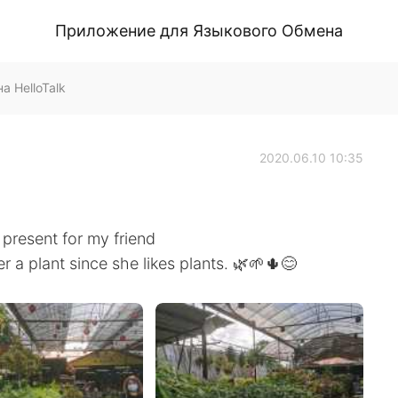
Приложение для Языкового Обмена
 HelloTalk
2020.06.10 10:35
 present for my friend
er a plant since she likes plants. 🌿🌱🌵😊