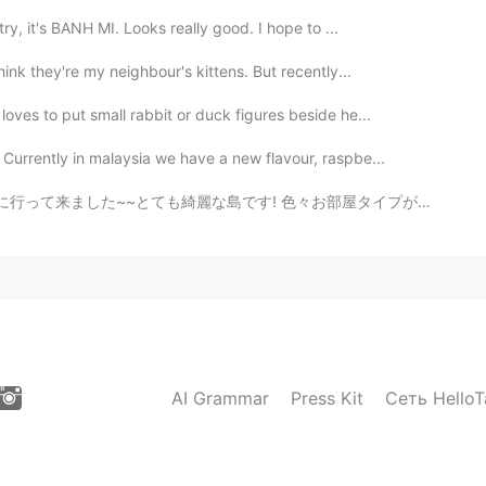
try, it's BANH MI. Looks really good. I hope to ...
hink they're my neighbour's kittens. But recently...
loves to put small rabbit or duck figures beside he...
Currently in malaysia we have a new flavour, raspbe...
~とても綺麗な島です! 色々お部屋タイプがあります。私の部屋はビーチの前タイプです。素敵なぁ~~🏖️ ...
AI Grammar
Press Kit
Сеть HelloT