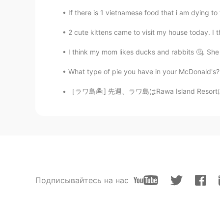
If there is 1 vietnamese food that i am dying to 
2 cute kittens came to visit my house today. I t
I think my mom likes ducks and rabbits 🤔. She 
What type of pie you have in your McDonald's? 
［ラワ島🏝️] 先週、ラワ島はRawa Island Resortに行って来ました~
Подписывайтесь на нас