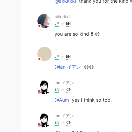
@akkkkki
thank you for the kind 
akkkkki
JP
EN
you are so kind ❣️ 😊
ir
JP
EN
@Ian イアン
😊😊
Ian イアン
EN
CN
@Aum
yes i think so too.
Ian イアン
EN
CN