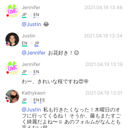
Jennifer
2021.04.19 13:46
JP
EN
@Justin
😂
Justin
2021.04.19 13:34
EN
JP
@Jennifer
お花好き！😌
Jennifer
2021.04.19 13:19
JP
EN
わー、きれいな桜ですね😍🌸
Kathykaori
2021.04.19 13:01
JP
EN
ES
@Justin
私も行きたくなった！木曜日のオ
フに行ってくるね！ そうか、藤もまたすご
く綺麗だよね〜☺ あのフォルムがなんとも
言えない💜