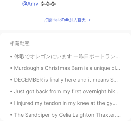
@Amy
🥳🥳🥳
Justin
2021.04.19 11:36
打開HelloTalk加入聊天
EN
JP
@Shoko
Yeah, it’s a great time to go! 🤩
相關動態
Lisa리사
2021.04.19 11:29
JP
EN
休暇でオレゴンにいます 一昨日ポートランドの日本庭園に行って素敵だと思いました。 今日はカヤックに乗りました。🛶 めっちゃ楽しかったけど、日焼け止めを塗ったのに日焼けしてしまいました。 明日はキ...
Wow 🤩 Amazing!!
Murdough's Christmas Barn is a unique place in Robesonia, Pennsylvania where you can find unusual...
Amy
2021.04.19 11:27
DECEMBER is finally here and it means SUMMER has come for Australians 🇦🇺 ☀SUMMER IDIOMS☀ 1. a p...
JP
EN
Great!!!!!!
Just got back from my first overnight hike in Taiwan! It was very fun, though I could have gone f...
Justin
2021.04.19 11:27
I injured my tendon in my knee at the gym😭😭 It is so painful and will take a long time to heal.💔💔...
EN
JP
The Sandpiper by Celia Laighton Thaxter. Part 2 of 2. I watch him as he skims along, Utterin...
@mh55
それな！キレイ！🤩