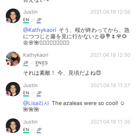
Justin
2021.04.19 12:56
EN
JP
@Kathykaori
そう、桜が終わってから、急
につつじと藤を見に行かないと😆💐🌷🌹🌻
🌼🌸🌺🏃🏻‍♂️🏃🏻‍♂️🏃🏻‍♂️
Kathykaori
2021.04.19 12:50
JP
EN
ES
それは素敵！ 今、見頃だよね😍
Justin
2021.04.19 11:37
EN
JP
@Lisa리사
The azaleas were so cool! ☺️
🌺🌺🌺
Justin
2021.04.19 11:36
EN
JP