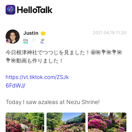
語言交換應用
Justin
2021.04.19 11:20
EN
JP
AI Grammar Checker
今日根津神社でつつじを見ました！🤩🌺💐🌺💐🌺
💐🌺動画も作りました！
繁體中文
https://vt.tiktok.com/ZSJk
6FdWJ/
English
简体中文
Today I saw azaleas at Nezu Shrine!
Español
العربية
Français
Deutsch