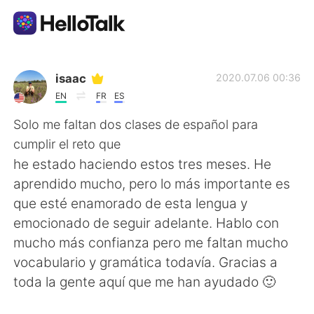
언어 교환 앱
isaac
2020.07.06 00:36
EN
FR
ES
AI Grammar Checker
Solo me faltan dos clases de español para
cumplir el reto que
한국어
he estado haciendo estos tres meses. He
aprendido mucho, pero lo más importante es
que esté enamorado de esta lengua y
English
简体中文
emocionado de seguir adelante. Hablo con
mucho más confianza pero me faltan mucho
繁體中文
Español
vocabulario y gramática todavía. Gracias a
toda la gente aquí que me han ayudado 🙂
العربية
Français