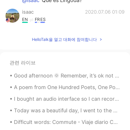
@isaac
Que es Lingoda?
isaac
2020.07.06 01:09
EN
FR
ES
@Elizabeth
con Lingoda? Siiii, puedo
contarte todo sobre mi experiencia :)
HelloTalk을 열고 대화에 참여합니다
Mándame un mensaje!
Elizabeth
2020.07.06 01:07
ES
EN
관련 라이브
Yo apenas estoy empezando. ¿tienes un
Good afternoon 🌞 Remember, it’s ok not to be ok. We don’t have to pretend that our lives are ...
consejo para mí?
A poem from One Hundred Poets, One Poem Each (Hyakunin isshu, 百人一首) by Fujiwara no Teika. Transl...
Xóchitl
2020.07.06 00:56
ES
EN
I bought an audio interface so I can record directly to my computer with my microphone. I hope th...
😄😄😄😄 felicidades continúa así, vas por
Today was a beautiful day, I went to the office and met my colleagues after many months. Then we ...
muy buen camino!
Difficult words: Commute - Viaje diario Cable car - Funicular Huge - enorme Greenhouse - Inverna...
Maykel
2020.07.06 00:50