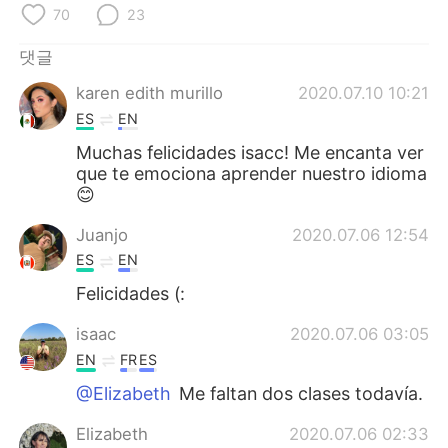
Deutsch
日本語
70
23
Русский
ไทย
댓글
karen edith murillo
2020.07.10 10:21
Indonesia
Italiano
ES
EN
Muchas felicidades isacc! Me encanta ver
Türkçe
Tiếng Việt
que te emociona aprender nuestro idioma
😊
Português
Juanjo
2020.07.06 12:54
ES
EN
Felicidades (:
isaac
2020.07.06 03:05
EN
FR
ES
@Elizabeth
Me faltan dos clases todavía.
Elizabeth
2020.07.06 02:33