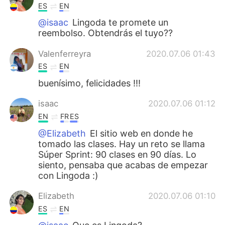
ES
EN
@isaac
Lingoda te promete un
reembolso. Obtendrás el tuyo??
Valenferreyra
2020.07.06 01:43
ES
EN
buenísimo, felicidades !!!
isaac
2020.07.06 01:12
EN
FR
ES
@Elizabeth
El sitio web en donde he
tomado las clases. Hay un reto se llama
Súper Sprint: 90 clases en 90 días. Lo
siento, pensaba que acabas de empezar
con Lingoda :)
Elizabeth
2020.07.06 01:10
ES
EN