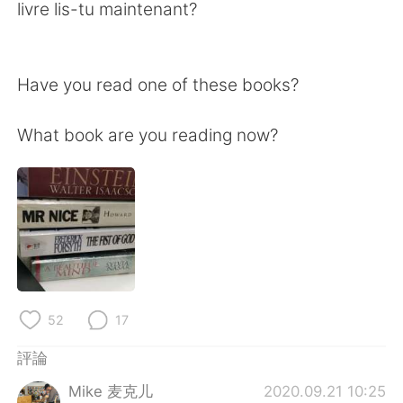
日本語
한국어
livre lis-tu maintenant?
Русский
ไทย
Have you read one of these books?
Indonesia
Italiano
What book are you reading now?
Türkçe
Tiếng Việt
Português
52
17
評論
Mike 麦克儿
2020.09.21 10:25