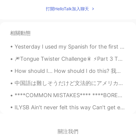
Allie
2020.09.15 11:46
打開HelloTalk加入聊天
KK
EN
No
相關動態
crystal
2020.09.15 11:24
Yesterday I used my Spanish for the first time! some guy came into my workplace and didn't know e...
CN
EN
I'm reading Beyond Band of Brothers
🎆Tongue Twister Challenge🎇 ⚡️Part 3 This is a very common tongue twister, and I’ve seen it ma...
鸡仔饼
2020.09.15 11:08
How should I... How should I do this? 我应该怎么做 How should I make it? 我应该怎么做 （饭，视频） How should I c...
CN
EN
中国語は難しそうだけど文法的にアメリカ人にとって日本語の方が難しいと思う。個人的に日本語の文法はそんなに難しくないけど本当に基本的な文法「AはBです」「りんごを食べる」は一番難しい。英語と比べた...
I love the 金瓶梅
****COMMON MISTAKES**** ****BORED VS. BORING**** I am bored = This means you are feeling bored....
Viviana 妮妮
2020.09.15 10:54
ILYSB Ain't never felt this way Can't get enough so stay with me It's not like we got big plans ...
CN繁
EN
你读过其中
之
一吗
你读过其中一
本
吗
關注我們