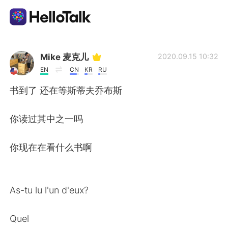
語言交換應用
Mike 麦克儿
2020.09.15 10:32
EN
CN
KR
RU
AI Grammar Checker
书到了 还在等斯蒂夫乔布斯
繁體中文
你读过其中之一吗
你现在在看什么书啊
English
简体中文
Español
العربية
As-tu lu l'un d'eux?
Français
Deutsch
Quel