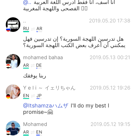
@..
أنا أسف، أنا فقط أدرس اللغة العربية
الفصحى واللهجة المغربية 🙋‍♀️
..
2019.05.20 17:38
RU
AR
هل تدرسين اللهجة السورية؟ إن تدرسين فهل
يمكنني أن أعرف بعض الكتب اللهجة السورية؟
mohamed bahaa
2019.05.13 00:21
AR
DE
ربنا يوفقك
Y e l i ～ イェリちゃん
2019.05.12 19:26
EN
JP
@Itshamzaハムザ
I'll do my best I
promise~🤗
Mohamed
2019.05.12 19:15
AR
EN