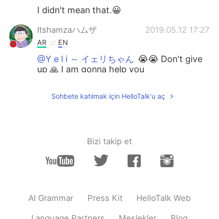
I didn't mean that.😀
Itshamzaハムザ
2019.05.12 17:27
AR
EN
@Y e l i ～ イェリちゃん
😭😭 Don't give
up 🙏 I am gonna help you
Y e l i ～ イェリちゃん
2019.05.12 15:26
Sohbete katılmak için HelloTalk'u aç
EN
JP
@Itshamzaハムザ
I actually feel like
crying hh 😅😂😂
Bizi takip et
Y e l i ～ イェリちゃん
2019.05.12 15:23
EN
JP
@SULTAN-Султан
Oh my god what a
lucky bee you are 🐝 Enjoy & a big thanks
to you~! 🤗
AI Grammar
Press Kit
HelloTalk Web
Itshamzaハムザ
2019.05.12 15:22
Language Partners
Meslekler
Blog