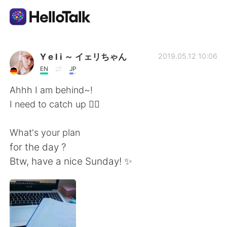
Dil Değişimi Uygulaması
Y e l i ～ イェリちゃん
2019.05.12 10:06
EN
JP
AI Grammar Checker
Ahhh I am behind~!
I need to catch up 🙆‍♀️
Türkçe
What's your plan
for the day ?
English
简体中文
Btw, have a nice Sunday! ✨
繁體中文
Español
العربية
Français