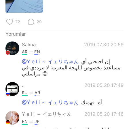
Deutsch
日本語
한국어
Русский
72
29
ไทย
Indonesia
Yorumlar
Salma
2019.07.30 20:59
Italiano
Tiếng Việt
AR
EN
Português
@Y e l i ～ イェリちゃん
إن احتجتي أي
مساعدة بخصوص اللهجة المغربية لا تترددي في
مراسلتي 😊
..
2019.05.20 17:49
RU
AR
@Y e l i ～ イェリちゃん
أه، فهمتك.
Y e l i ～ イェリちゃん
2019.05.20 17:46
EN
JP