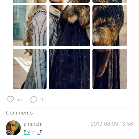
日本語
한국어
Русский
ไทย
Indonesia
Italiano
Türkçe
Tiếng Việt
Português
55
10
Comments
amirichi
2019.08.09 13:56
EN
JP