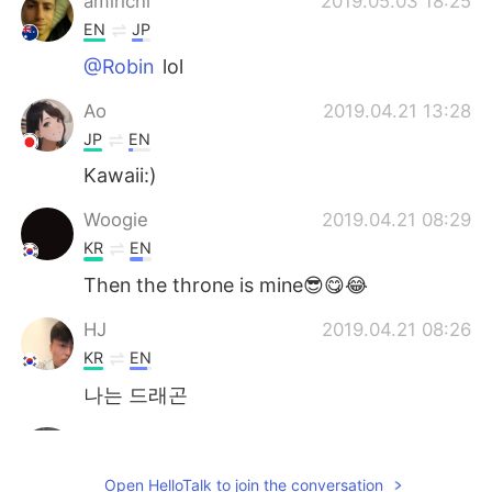
amirichi
2019.05.03 18:25
EN
JP
@Robin
lol
Ao
2019.04.21 13:28
JP
EN
Kawaii:)
Woogie
2019.04.21 08:29
KR
EN
Then the throne is mine😎😋😂
HJ
2019.04.21 08:26
KR
EN
나는 드래곤
Robin
2019.04.21 08:25
KR
EN
Open HelloTalk to join the conversation