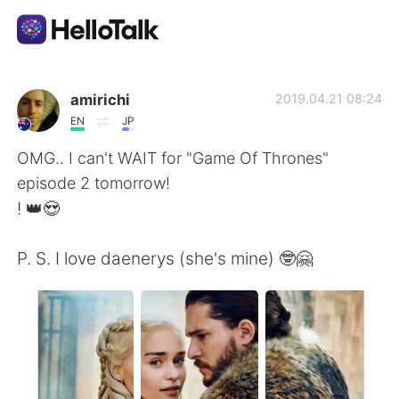
Language Exchange App
amirichi
2019.04.21 08:24
EN
JP
AI Grammar Checker
OMG.. I can't WAIT for "Game Of Thrones"
episode 2 tomorrow!
English
! 👑😍
P. S. I love daenerys (she's mine) 🤓🤗
简体中文
繁體中文
Español
العربية
Français
Deutsch