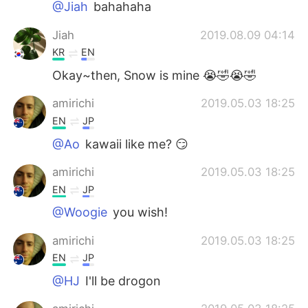
@Jiah
bahahaha
Jiah
2019.08.09 04:14
KR
EN
Okay~then, Snow is mine 😭🤣😭🤣
amirichi
2019.05.03 18:25
EN
JP
@Ao
kawaii like me? 😏
amirichi
2019.05.03 18:25
EN
JP
@Woogie
you wish!
amirichi
2019.05.03 18:25
EN
JP
@HJ
I'll be drogon