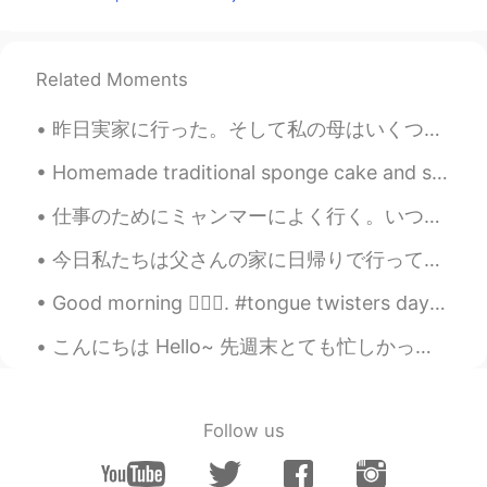
그럼 스노우 형은 저 주세요
Related Moments
昨日実家に行った。そして私の母はいくつかの孔雀を買った！ びっくり！カメラを持参するのを忘れた。😫 I went to my parents house yesterday. My mum b...
Homemade traditional sponge cake and some gorgeous flowers to lift up the mood . Food and flower...
仕事のためにミャンマーによく行く。いつも綺麗で、楽しくて、面白い！🛕🏙️ 去年、沖縄からブラジルの踊る人を会った！👯💃 普通に同僚と行く。私たちは10年間よりに一緒に働いてる！💕 彼は写真を...
今日私たちは父さんの家に日帰りで行って帰った Today we went to my dads house on a day trip 父さんと良く会話したり、父さんからこの凄く古いダッチオー...
Good morning 🙋🏾‍♀️. #tongue twisters day 2 I wish to wish the wish you wish to wish, but if y...
こんにちは Hello~ 先週末とても忙しかったのであまりハロートークのためやる気がなかったので、すみません(笑) Last weekend was very busy so so I did...
Follow us