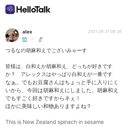
Aplikasi Pertukaran Bahasa
alex
2021.08.31 09:38
EN
JP
AI Grammar Checker
つるなの胡麻和えでございみゃーす
Indonesia
皆様は、白和えか胡麻和え、どっちが好きです
か？ アレックスはやっぱり白和えが一番です
なぁ。でもお豆腐さんはちょっと手に入りにく
English
简体中文
いから、今回は胡麻和えにしました。胡麻和え
でもすごく好きですからネぇ！
繁體中文
Español
ほかに美味しい和物ありますよね？
العربية
Français
This is New Zealand spinach in sesame