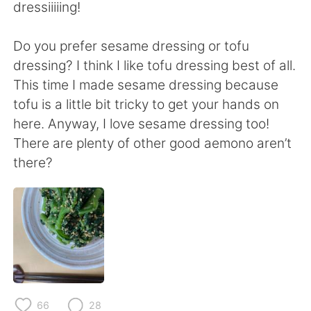
Deutsch
日本語
dressiiiiing!
한국어
Русский
Do you prefer sesame dressing or tofu
dressing? I think I like tofu dressing best of all.
ไทย
Italiano
This time I made sesame dressing because
tofu is a little bit tricky to get your hands on
Türkçe
Tiếng Việt
here. Anyway, I love sesame dressing too!
There are plenty of other good aemono aren’t
Português
there?
66
28