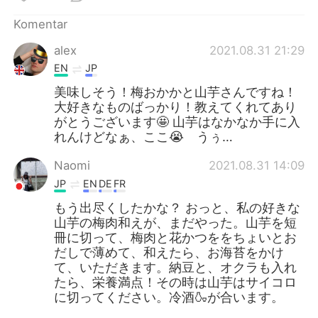
Komentar
alex
2021.08.31 21:29
EN
JP
美味しそう！梅おかかと山芋さんですね！
大好きなものばっかり！教えてくれてあり
がとうございます🤩 山芋はなかなか手に入
れんけどなぁ、ここ😭 うぅ…
Naomi
2021.08.31 14:09
JP
EN
DE
FR
もう出尽くしたかな？ おっと、私の好きな
山芋の梅肉和えが、まだやった。山芋を短
冊に切って、梅肉と花かつををちょいとお
だしで薄めて、和えたら、お海苔をかけ
て、いただきます。納豆と、オクラも入れ
たら、栄養満点！その時は山芋はサイコロ
に切ってください。冷酒🍶が合います。