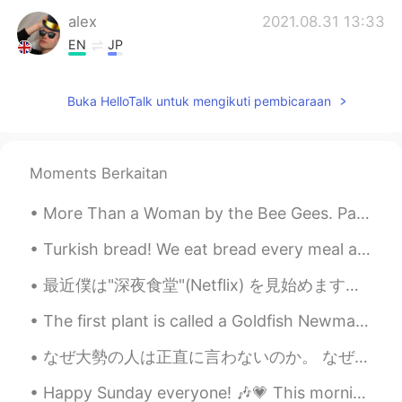
alex
2021.08.31 13:33
EN
JP
@Molly
酢味噌🤩 いいね！作り方調べて
みまーす！ありがとうモリーさん！
Buka HelloTalk untuk mengikuti pembicaraan
The Hand of Fate
2021.08.31 13:16
JP
EN
Moments Berkaitan
@あいこ
簡単でおいしいです😋ピーナッツ
含有量が多くなるので、ゴーヤなどのパン
More Than a Woman by the Bee Gees. Part 2 of 2. There are stories old and true Of people so in ...
チのある野菜と合います！
Turkish bread! We eat bread every meal and never get enough without eating bread 🥖🥖🥖🥖 터키 빵! 우리...
あいこ
2021.08.31 13:12
JP
EN
最近僕は"深夜食堂"(Netflix) を見始めます。 日本料理の"トンテキ"を初耳です。 レストランの料理じゃないと思います。 This is a simple dish. Like Japa...
@The Hand of Fate
ピーナツバターを使っ
The first plant is called a Goldfish Newmanthan, so 😍cute.Then some cactus, money trees. and a l...
た事はなかったので今度挑戦してみたいで
す🥰
なぜ大勢の人は正直に言わないのか。 なぜ大勢の人は心から夢とか深い考えを伝える事遠慮するか。 実は何も無い、自分の中で？ なら、そういう人も探されるとする、、 でも、時間がなかかるから、無駄遣...
あいこ
2021.08.31 13:11
Happy Sunday everyone! 🎶💗 This morning I had church and we played to quite a full attendance. 😄😁...