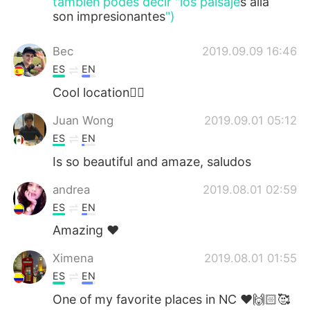
también podés decir "los paisaje
s allá
son impresionantes
")
Bec
2019.09.09 16:46
ES
EN
Cool location👌🏻
Juan Wong
2019.09.01 05:12
ES
EN
Is so beautiful and amaze, saludos
andrea
2019.08.01 02:59
ES
EN
Amazing ❤
Ximena
2019.08.01 01:55
ES
EN
One of my favorite places in NC ❤️🙌🏻🥰