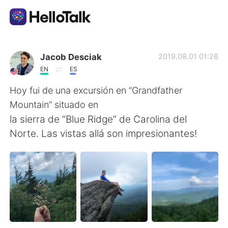
Ứng dụng trao đổi ngôn ngữ
Jacob Desciak
2019.08.01 01:26
EN
ES
AI Grammar Checker
Hoy fui de una excursión en “Grandfather
Mountain” situado en
Tiếng Việt
la sierra de “Blue Ridge” de Carolina del
Norte. Las vistas allá son impresionantes!
English
简体中文
繁體中文
Español
العربية
Français