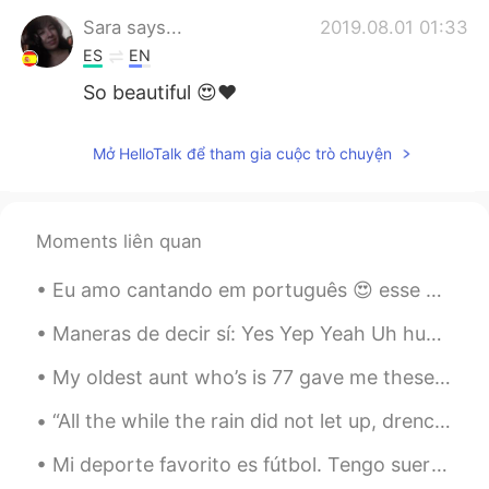
Sara says...
2019.08.01 01:33
ES
EN
So beautiful 😍❤
Hector GL
2019.08.01 01:28
Mở HelloTalk để tham gia cuộc trò chuyện
ES
EN
Eso es genial amigo, saludos desde
mexico.
Moments liên quan
Eu amo cantando em português 😍 esse é um vídeo que eu fiz! Quero fazer mais vídeos tipo esse 😊 h...
Maneras de decir sí: Yes Yep Yeah Uh huh Mhm Yup Yessir Sure Sure thing No problem All right Oka...
My oldest aunt who’s is 77 gave me these flowers (picture not mines) . She said for me to offer i...
“All the while the rain did not let up, drenching the world in a cold chill.” ~Haruki Murakami, “...
Mi deporte favorito es fútbol. Tengo suerte porque la semana pasado, estuve en Nice y fui a OGC N...