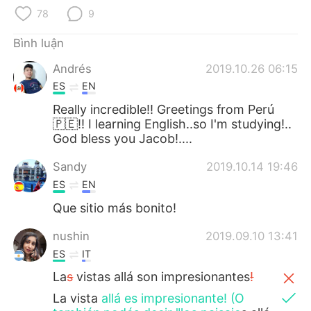
Deutsch
日本語
78
9
한국어
Русский
Bình luận
Andrés
2019.10.26 06:15
ไทย
Indonesia
ES
EN
Italiano
Türkçe
Really incredible!! Greetings from Perú
🇵🇪!! I learning English..so I'm studying!..
God bless you Jacob!....
Português
Sandy
2019.10.14 19:46
ES
EN
Que sitio más bonito!
nushin
2019.09.10 13:41
ES
IT
La
s
vistas allá son impresionantes
!
La vista
allá es impresionante! (O