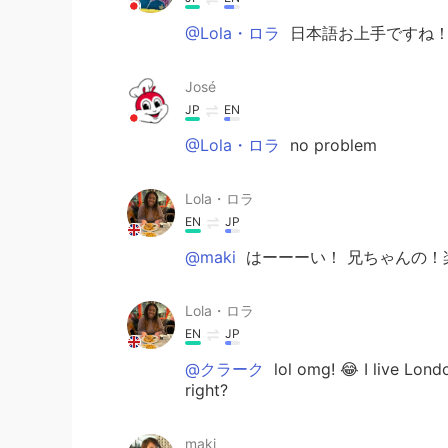
@Lola・ロラ
日本語お上手ですね
José
JP
EN
@Lola・ロラ
no problem
Lola・ロラ
EN
JP
@maki
はーーーい！ 兄ちゃんの！
Lola・ロラ
EN
JP
@クラーク
lol omg! 😂 I live Lond
right?
maki