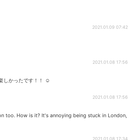
！
2021.01.09 07:42
2021.01.08 17:56
楽しかったです！！ ☺
2021.01.08 17:56
on too. How is it? It's annoying being stuck in London,
2021.01.08 17:34