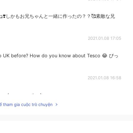
❣️しかもお兄ちゃんと一緒に作ったの？？🥰素敵な兄
2021.01.08 17:05
to UK before? How do you know about Tesco 😂 びっ
2021.01.08 16:58
e cheap ones too!
ể tham gia cuộc trò chuyện
2021.01.08 13:51
 100/150円ぐらい！,イギリスは結構高いよ 例えばねドミノ