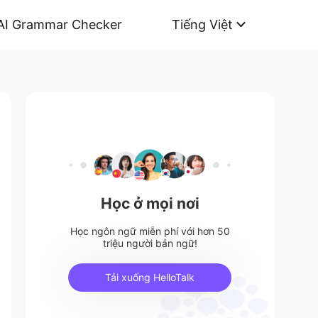
AI Grammar Checker
Tiếng Việt
Học ở mọi nơi
Học ngôn ngữ miễn phí với hơn 50
triệu người bản ngữ!
Tải xuống HelloTalk