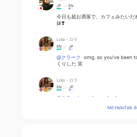
JP
EN
今日も超お洒落で、カフェみたいだね
妹❣️
Lola・ロラ
EN
JP
@クラーク
omg, so you've been 
くりした 笑
Lola・ロラ
EN
JP
@クラーク
yeah we also have som
Mở HelloTalk đ
Lola・ロラ
EN
JP
@クラーク
no £4 ぐらい。 £1=