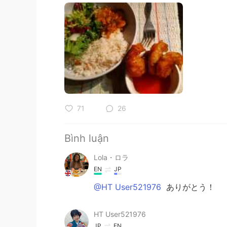
71
26
Bình luận
Lola・ロラ
EN
JP
@HT User521976
ありがとう！
HT User521976
JP
EN