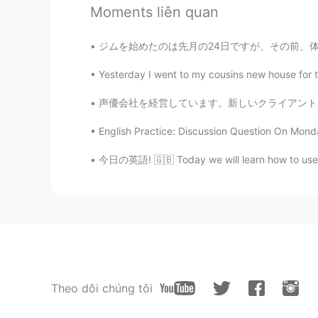
のチーズピザ (M サイズ)は 日本には11
Moments liên quan
いと思う🤔
ジムを始めたのは先月の24日ですが、その前、体の色々なことをはかっておきました。😊 
Lola・ロラ
EN
JP
Yesterday I went to my cousins new house fo
@クラーク
600円ぐらいと思う 
声優会社を経営しています。新しいクライアントがあります。Netflixです。 私たちは
くなった! 早く買っちゃったよ！ 3
English Practice: Discussion Question On Monday I wi
Lola・ロラ
今日の英語! 🇬🇧 Today we will learn how to use t
EN
JP
@クラーク
私も！😂でもイギリス
笑
Lola・ロラ
EN
JP
@クラーク
ありがとー！ 😉
Theo dõi chúng tôi