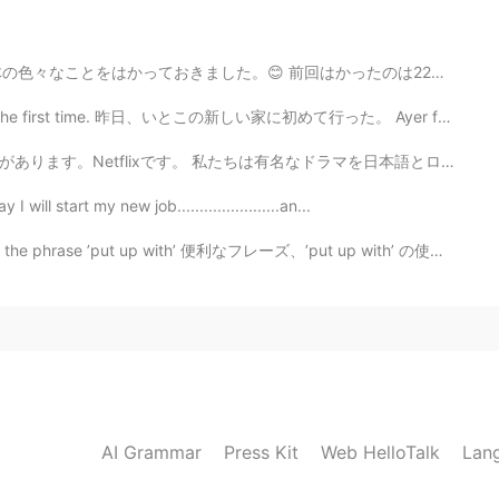
00円ぐらい イギリスで 多分£12/13 = 1700/1800 ぐら
前回はかったのは22日だったので、毎月22日にはかろうと思ってます。 それで、今日はかったら、大切な体脂肪...
2021.01.08 13:28
r the first time. 昨日、いとこの新しい家に初めて行った。 Ayer fui por pr...
 でも今回はエビはもうすぐ期限切れになりましたから安
有名なドラマを日本語とロシア語と中国語とアラビア語にダビングしています。私と従業員はたくさんのお金を稼ぎま...
00円くらいだった。
ll start my new job.......................an...
2021.01.08 13:15
he phrase ’put up with’ 便利なフレーズ、’put up with’ の使い方を学びま...
には結構高い。めんどくさい🙄 安いから早く買ったよ〜
2021.01.08 13:08
AI Grammar
Press Kit
Web HelloTalk
Lan