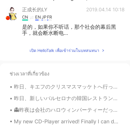
正成长的LY
2019.04.14 10:18
CN
EN
JP
FR
是的，如果你不听话，那个社会的幕后黑
手，就会断水断电…
เปิด HelloTalk เพื่อเข้าร่วมในบทสนทนา
ช่วงเวลาที่เกี่ยวข้อง
昨日、キエフのクリスマスマッケトへ行った。❄ ちょっと寒かったけど、居心地が良かった！ 色々なクリスマスの曲を聞いて、たくさん美味しい伝統的な食べ物食べて、満足した！ クリスマスツリーが大好き！...
昨日、新しいバルセロナの韓国レストランでたべた。🥘🥘 このレストランは6日前に営業を開始しましたので、まだ人気ではなくて、静かな場所だった。スタフとチェフは韓国人だった、それで本物雰囲気がありま...
👻昨夜は会社のハロウィンパーティーだった 👻 同僚は色々なコスチュームを着たから、最初は多くの人を認識しませんでした！でも、誰も私を認識しない🤣 私はスパイダーマンだった 笑 昨日はパーティー...
My new CD-Player arrived! Finally I can do the listening exercises in my textbooks but I can't us...