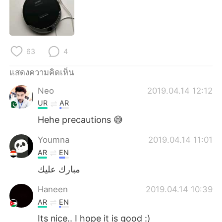
Deutsch
日本語
한국어
Русский
63
4
Indonesia
Italiano
แสดงความคิดเห็น
Türkçe
Tiếng Việt
Neo
2019.04.14 12:12
Português
UR
AR
Hehe precautions 😅
Youmna
2019.04.14 11:01
AR
EN
مبارك عليك
Haneen
2019.04.14 10:39
AR
EN
Its nice.. I hope it is good :)