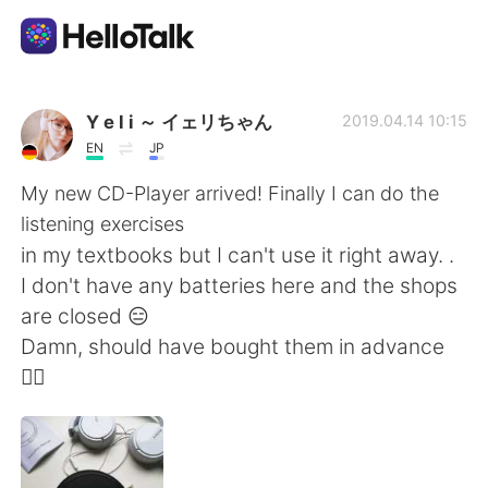
แอปแลกเปลี่ยนทางภาษา
Y e l i ～ イェリちゃん
2019.04.14 10:15
EN
JP
AI Grammar Checker
My new CD-Player arrived! Finally I can do the
listening exercises
ไทย
in my textbooks but I can't use it right away. .
I don't have any batteries here and the shops
are closed 😑
English
简体中文
Damn, should have bought them in advance
🤦‍♀️
繁體中文
Español
العربية
Français