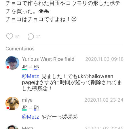
Deutsch
日本語
チョコで作られた目玉やコウモリの形したポテ
チを買った。👁🦇
한국어
Русский
チョコはチョコですよね！😉
ไทย
Indonesia
51
21
Italiano
Türkçe
Comentários
Yurious West Rice field
2020.11.03 09:18
Tiếng Việt
JP
EN
@Metz
見ました！でもukのhalloween
pageはさすがに時間が経って削除されてま
した🤣残念！
miya
2020.11.02 23:24
JP
EN
@Metz
やだーっ🤣🤣🤣
Metz
2020.11.02 22:45