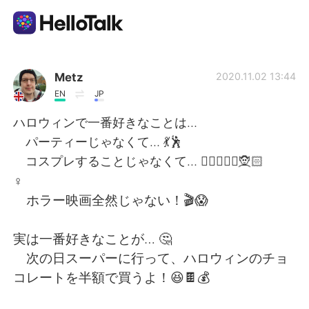
Aplicativo de troca de idioma
Metz
2020.11.02 13:44
EN
JP
AI Grammar Checker
ハロウィンで一番好きなことは…
パーティーじゃなくて… 💃🕺
Português
コスプレすることじゃなくて… 🧟‍♂️🧛🏻‍♂️🧝🏻‍
♀️
ホラー映画全然じゃない！🎬😱
English
简体中文
実は一番好きなことが… 🤔
繁體中文
Español
次の日スーパーに行って、ハロウィンのチョ
コレートを半額で買うよ！😆🍫💰
العربية
Français