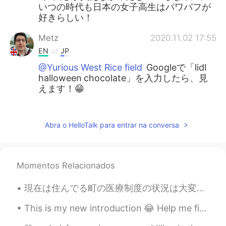
いつの時代も日本の女子高生はパワパフが
好きらしい！
Metz
2020.11.02 17:55
EN
JP
@Yurious West Rice field
Googleで「lidl
halloween chocolate」を入力したら、見
えます！😁
Luis link way
2020.11.02 17:51
JP
EN
FR
Abra o HelloTalk para entrar na conversa
@Metz
これは、お買い得！イースターの
あの可愛いチョコをそんなに安く手にいれ
るとは！美味しそう、、
Momentos Relacionados
Metz
2020.11.02 17:47
現在は住んでる町の医療制度の状況は大変になりました。私は病院で働いていなくて、患者さんの家でリハビリあげます。最近、とても忙しかった。たぶん、最近が一番忙しくなりました。私はまだ入院したり、in...
EN
JP
This is my new introduction 😂 Help me fix it please ☔ Hi! I'm Rain ☔ 你好！我是Rain ☔ こんにちは！ 私はRainです...
@Spaghetti
そっか、that makes sense!
😅 I used to love playing with the little