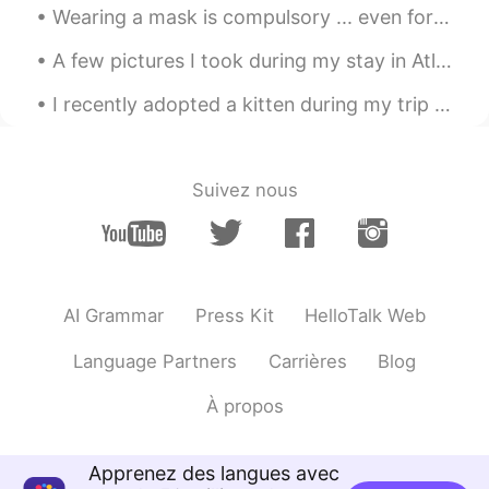
Wearing a mask is compulsory ... even for the tram. トラムでもマスクの着用は必須です。 Le port du masque est obli...
JP
EN
You look like a JOJO's character!!! I mean
A few pictures I took during my stay in Atlin, British Columbia. I really enjoyed my stay there. ...
I love these photo☺️
I recently adopted a kitten during my trip to Alberta. Her name is Sophie. She is three months ol...
陈菲
2021.03.05 15:00
CN
EN
Suivez nous
ｉlike🙆
Ven.
2021.03.05 14:48
EN
CN
Thank u all ♥♡
AI Grammar
Press Kit
HelloTalk Web
Ayako
2021.03.05 14:28
Language Partners
Carrières
Blog
JP
EN
À propos
かわいすぎる❣️
Lana
2021.03.05 14:26
Apprenez des langues avec
JP
EN