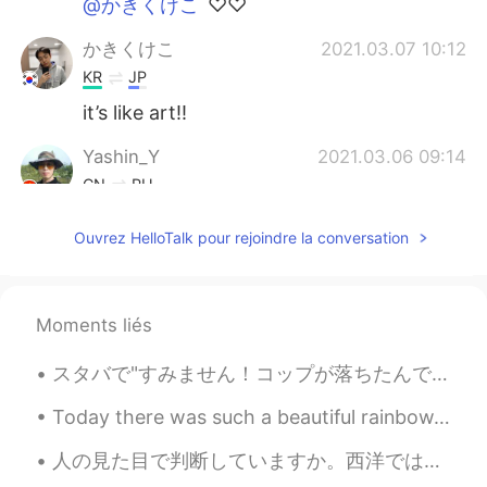
@かきくけこ
♡♡
かきくけこ
2021.03.07 10:12
KR
JP
it’s like art!!
Yashin_Y
2021.03.06 09:14
CN
RU
painting
Ouvrez HelloTalk pour rejoindre la conversation
Kris
2021.03.06 01:11
CN
EN
Moments liés
You come back 😁
スタバで"すみません！コップが落ちたんですけど〜"と定員さんに声かけたお客さんがいて、おれはすごいなとむしろそのお客さんに声かけたくなった。だって本当にコップが自分の意思で落ちたのならば、一刻も...
Ven.
2021.03.05 19:24
EN
CN
Today there was such a beautiful rainbow. I haven’t seen one like this in quite a while✨ How are...
@Kai
my favourite anime 🥺
人の見た目で判断していますか。西洋では日本よりみんな自分のスタイルやキャラを見せてあげてると言えるだろう👕 俺もそうだよ。ファションが好きで、全員と似てたくないから自分のスタイルを発達する。 ...
Kai
2021.03.05 18:34