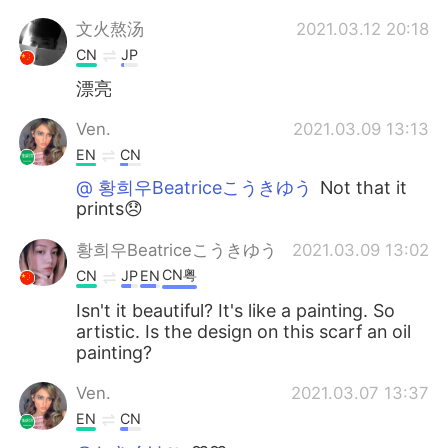
文火熬汤
2021.03.12 20:18
CN
JP
漂亮
Ven.
2021.03.09 13:13
EN
CN
@ 황희우Beatriceこうきゆう
Not that it
prints😞
황희우Beatriceこうきゆう
2021.03.09 13:02
CN粤
CN
JP
EN
Isn't it beautiful? It's like a painting. So
artistic. Is the design on this scarf an oil
painting?
Ven.
2021.03.07 13:37
EN
CN