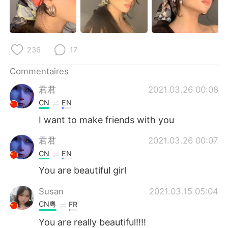
日本語
한국어
Русский
ไทย
236
17
Indonesia
Italiano
Commentaires
Türkçe
Tiếng Việt
君君
2021.03.26 00:08
CN
EN
Português
I want to make friends with you
君君
2021.03.26 00:07
CN
EN
You are beautiful girl
Susan
2021.03.15 05:04
CN粤
FR
You are really beautiful!!!!