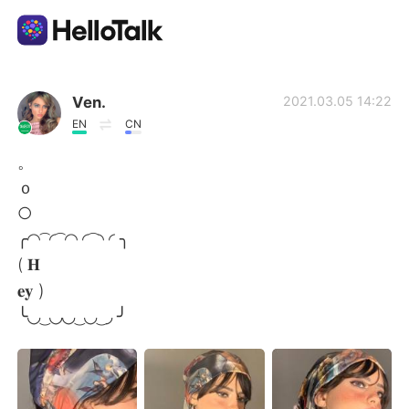
Appli d'échange linguistique
Ven.
2021.03.05 14:22
EN
CN
AI Grammar Checker
。
ｏ
Français
○
╭◜◝ ͡ ◜ ͡ ◜◝ ◜ ͡ ◝ ◜ ╮
( 𝐇
English
简体中文
𝐞𝐲 )
╰◟◞ ͜ ◟◞◟◞ ͜ ◟◞ ͜ ◞ ╯
繁體中文
Español
العربية
Deutsch