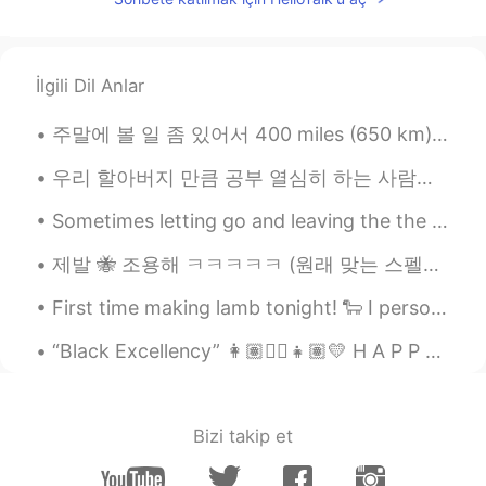
İlgili Dil Anlar
주말에 볼 일 좀 있어서 400 miles (650 km) 운전해야 됐었는데 출발하기 전에 제 휴대폰을 꺼놓았어요 나: 아빠 내 폰 어딨어? 아빠: 여깄어. 왜? 나: 내가...
우리 할아버지 만큼 공부 열심히 하는 사람을 본 적이 없어요 할아버지의 취미는 공부예요 ㅋㅋㅋ 특히 역사와 언어 공부에 관심이 많으십니다 사진에서 할아버지께서 공부용으로 사용...
Sometimes letting go and leaving the the past behind you is simply about changing the way you’ve ...
제발 🐝 조용해 ㅋㅋㅋㅋㅋ (원래 맞는 스펠링은 "Please be quiet") 한국어에는 "please"의 의미를 잘 드러내는 단어가 없는 거 같아요 "제발"이나 "부...
First time making lamb tonight! 🐑 I personally do not eat lamb, but even with that being said -- ...
“Black Excellency” 👩🏽✊🏽👧🏽💛 H A P P Y. BL A CK H I S TO RY 💛💛💛 ...
Bizi takip et