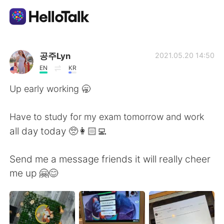
Dil Değişimi Uygulaması
공주Lyn
2021.05.20 14:50
EN
KR
AI Grammar Checker
Up early working 🥱
Türkçe
Have to study for my exam tomorrow and work
all day today 🥺👩🏻‍💻
English
简体中文
Send me a message friends it will really cheer
me up 🤗😊
繁體中文
Español
العربية
Français