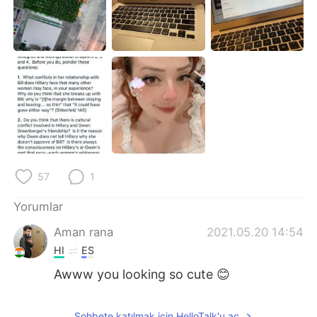
Deutsch
日本語
한국어
Русский
ไทย
Indonesia
Italiano
Tiếng Việt
Português
57
1
Yorumlar
Aman rana
2021.05.20 14:54
HI
ES
Awww you looking so cute 😊
Sohbete katılmak için HelloTalk'u aç