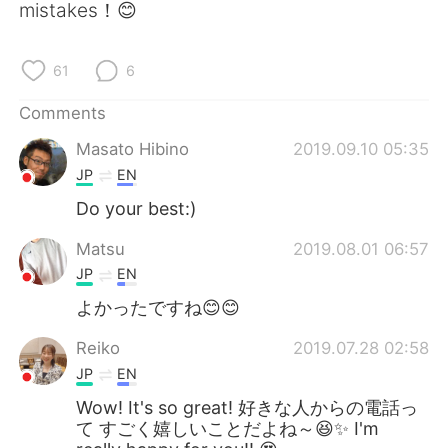
日本語
한국어
mistakes！😊
Русский
ไทย
61
6
Indonesia
Italiano
Comments
Masato Hibino
2019.09.10 05:35
Türkçe
Tiếng Việt
JP
EN
Português
Do your best:)
Matsu
2019.08.01 06:57
JP
EN
よかったですね😊😊
Reiko
2019.07.28 02:58
JP
EN
Wow! It's so great! 好きな人からの電話っ
て すごく嬉しいことだよね～😆✨ I'm