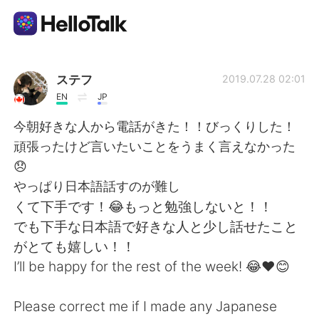
Language Exchange App
ステフ
2019.07.28 02:01
EN
JP
AI Grammar Checker
今朝好きな人から電話がきた！！びっくりした！
頑張ったけど言いたいことをうまく言えなかった
English
😞
やっぱり日本語話すのが難し
くて下手です！😂もっと勉強しないと！！
简体中文
繁體中文
でも下手な日本語で好きな人と少し話せたこと
がとても嬉しい！！
Español
العربية
I’ll be happy for the rest of the week! 😂❤️😊
Français
Deutsch
Please correct me if I made any Japanese