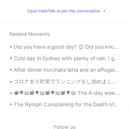
Open HelloTalk to join the conversation
Related Moments
Did you have a good day? 😊 Did you know? Almost every star you see at night is bigger and bri...
Cold day in Sydney with plenty of rain, I got a bit upset today and cried... 🌧️🌫️ Uh 😅 Why do I k...
After dinner horchata latte and an affogato to go from The Foxy Loxy cafe in mid-town historic do...
コロナ太り対策でランニングをし始めました。ジムも臨時休業だったし、人と関わらない方がいいと思って一人で出来ることにしました。その結果、3ヶ月経って気づかないうちになんと体重が8キロ減。見た目はそ...
📽🌳📖📽🌳📖📽🌳📖📽🌳📖 The 4-day weekend is over 😥 4連休終わった〜 Did you enjoy the long weekend? 何をしましたか？ Sept...
The Nymph Complaining for the Death of her Fawn by Andrew Marvell. Part 4 of 7. With sweetest m...
Follow us