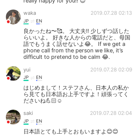
really happy for you!! 😍
waka
2019.07.28 02:13
JP
EN
良かったね〜🥰。 大丈夫‼️ 少しずつ話した
らいいよ。 好きな人からの電話だと、母国
語でもうまく話せないよ😂。 If we get a
phone call from the person we like, it’s
difficult to pretend to be calm 😂.
yui
2019.07.28 02:09
JP
EN
はじめまして！ステフさん、日本人の私か
ら見ても日本語お上手ですよ！頑張ってく
ださいね💪🏻☺️
saki
2019.07.28 02:04
JP
EN
日本語とても上手とおもいますよ😊😊