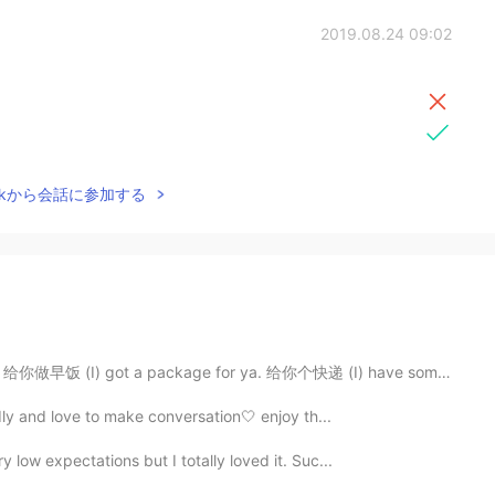
2019.08.24 09:02
Talkから会話に参加する
 给你做早饭 (I) got a package for ya. 给你个快递 (I) have somet...
ndly and love to make conversation🤍 enjoy th...
ry low expectations but I totally loved it. Suc...