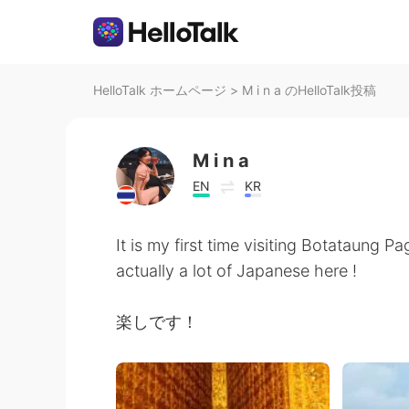
HelloTalk ホームページ
>
M i n a のHelloTalk投稿
M i n a
EN
KR
It is my first time visiting Botataung P
actually a lot of Japanese here !
楽しです！