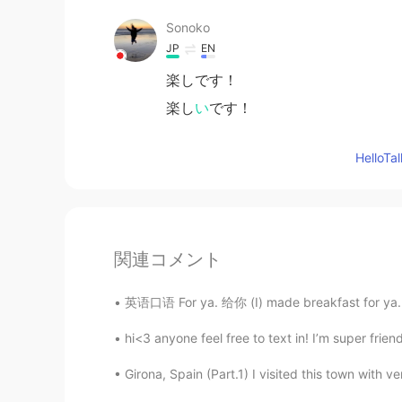
Sonoko
JP
EN
楽しです！
楽し
い
です！
Hello
関連コメント
英语口语 For ya. 给你 (I) made breakfast for ya.
hi<3 anyone feel free to text in! I’m super frie
Girona, Spain (Part.1) I visited this town with ve