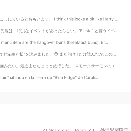
this looks a bit like Harry Potter's Diagon Alley. 😺 ...
ントがあったらしい。"Fiesta" と言うイベントで、色んなのメキシコ的の飾りがあった！もうここに引っ越...
enu item are the hangover buns (breakfast buns). Br...
 まだPart 1だけ読んだが,この本がいいです。👍 この本を読みながら,"私"の立場になったり,"先生...
ークサーモンのエッグベネディクト ベルギーのワッフルとバターウイスキーシロップ オシャレなホテルで朝ご飯...
in” situado en la sierra de “Blue Ridge” de Caroli...
外語學習聊天
AI Grammar
Press Kit