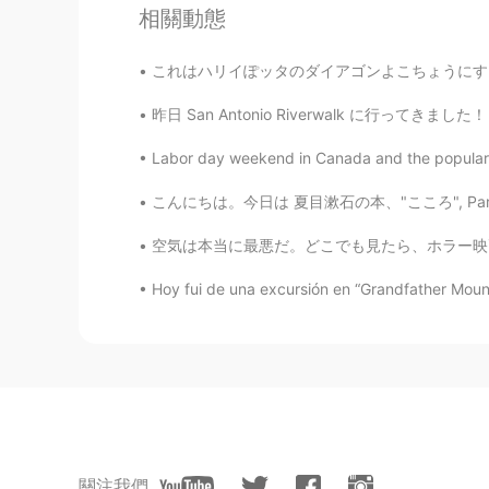
相關動態
これはハリイぽッタのダイアゴンよこちょうにすこしにているとおもいます。 I think 
昨日 San Antonio Riverwalk に行ってきました！ 先週は、特別なイベ
Labor day weekend in Canada and the popular m
こんにちは。今日は 夏目漱石の本、"こころ", Part 1"先生と私"を読みました。
空気は本当に最悪だ。どこでも見たら、ホラー映画みたい。最近またちょっと旅行した。 スモ
Hoy fui de una excursión en “Grandfather Mounta
關注我們