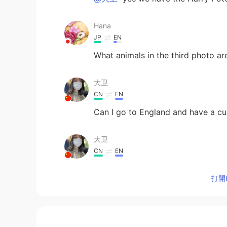
Hana
JP
EN
What animals in the third photo ar
大卫
CN
EN
Can I go to England and have a cu
大卫
CN
EN
Are there any Hogwarts in Englan
打開H