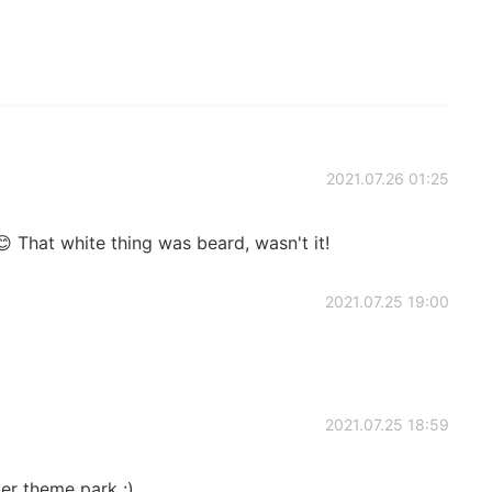
2021.07.26 01:25
 That white thing was beard, wasn't it!
2021.07.25 19:00
2021.07.25 18:59
er theme park :)