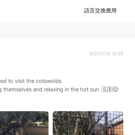
語言交換應用
2021.07.25 15:56
ed to visit the cotswolds
g themselves and relaxing in the hot sun. 🇬🇧😊