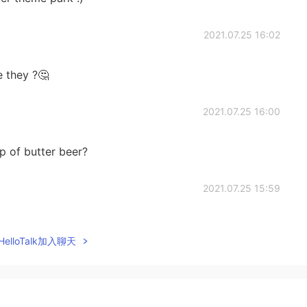
2021.07.25 16:02
e they ?🤔
2021.07.25 16:00
p of butter beer?
2021.07.25 15:59
d?
elloTalk加入聊天