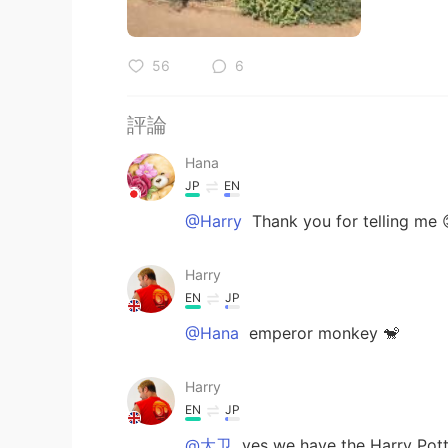
56
6
評論
Hana
JP
EN
@Harry
Thank you for telling me 
Harry
EN
JP
@Hana
emperor monkey 🐒
Harry
EN
JP
@大卫
yes we have the Harry Pott