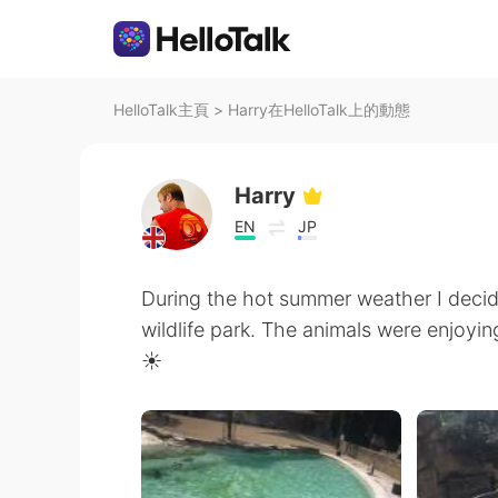
HelloTalk主頁
>
Harry在HelloTalk上的動態
Harry
EN
JP
During the hot summer weather I decid
wildlife park. The animals were enjoyin
☀