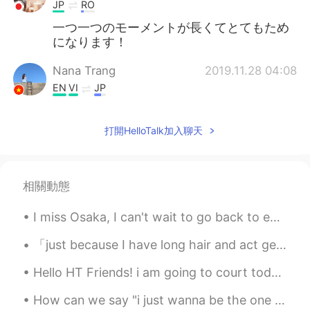
JP
RO
一つ一つのモーメントが長くてとてもため
になります！
Nana Trang
2019.11.28 04:08
EN
VI
JP
@Deleted Account
特に使い捨てのプラス
チックですね😡😡
打開HelloTalk加入聊天
Nana Trang
2019.11.28 04:08
EN
VI
JP
相關動態
@Kayo
🥰
I miss Osaka, I can't wait to go back to eat everything and visit friends!! 😊 大阪が恋しいです。戻って全部食べて友...
Deleted Account
2019.11.28 04:08
JP
EN
「just because I have long hair and act gently, doesn’t mean I’m a gurl..」<- how can we say it in ...
@Nana Trang
そうですね😭 早くプラスチ
Hello HT Friends! i am going to court today to deal with a stupid client in civil court: wish me...
ックを使わなくなって欲しいです！
How can we say "i just wanna be the one you love" in Japanese? Please teach me!^^ ． ． me getting ...
Nana Trang
2019.11.28 04:08