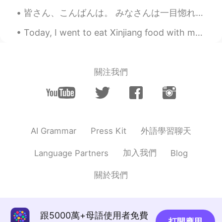
EN
VI
JP
皆さん、こんばんは。 みなさんは一目惚れの恋を信じていますか？ 私の考え方が甘かったの頃、そう言うことを信じました。 でも、やっぱり、人と付き合いの時、格好じゃなくて、中身が一番大事だと思います...
@Ai
すごいですね🥰
Today, I went to eat Xinjiang food with my friends...I really enjoyed it the food was so deliciou...
Nana Trang
2019.11.28 04:07
EN
VI
JP
關注我們
@Deleted Account
😭😭悲しい現実ですよ
Kayo
2019.11.28 00:28
JP
EN
知らなかった💦ありがとうございます😊
外語學習聊天
AI Grammar
Press Kit
Ai
2019.11.28 00:25
加入我們
Language Partners
Blog
JP
EN
私もスタバに行く時にはタンブラーを持参
關於我們
します😊
Deleted Account
2019.11.28 00:20
跟5000萬+母語使用者免費
JP
EN
打開應用