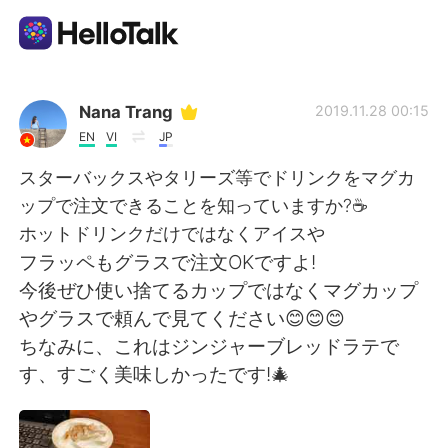
語言交換應用
Nana Trang
2019.11.28 00:15
EN
VI
JP
AI Grammar Checker
スターバックスやタリーズ等でドリンクをマグカ
ップで注文できることを知っていますか?☕
繁體中文
ホットドリンクだけではなくアイスや
フラッペもグラスで注文OKですよ!
今後ぜひ使い捨てるカップではなくマグカップ
English
简体中文
やグラスで頼んで見てください😊😊😊
ちなみに、これはジンジャーブレッドラテで
Español
العربية
す、すごく美味しかったです!🎄
Français
Deutsch