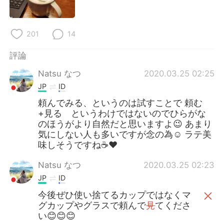
日本語
한국어
Русский
ไทย
201
14
Indonesia
Italiano
評論
Natsu なつ
2020.03.25 02:25
Türkçe
Tiếng Việt
JP
ID
頼んでみる、というのは試すことで 頼む
Português
+見る というわけではないのでひらがな
のほうがより自然だと思いますよ😉 あまり
気にしない人も多いですが念の為☺️ ラテ美
味しそうですね☕♥
Natsu なつ
2020.03.25 02:23
JP
ID
今後ぜひ使い捨てるカップではなくマ
グカップやグラスで頼んで
見
てくださ
い😊😊😊