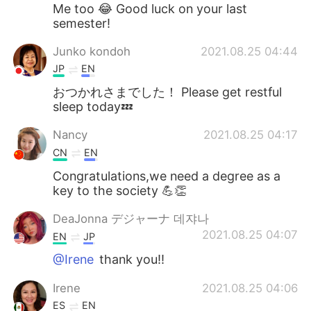
Deutsch
日本語
Me too 😂 Good luck on your last
semester!
한국어
Русский
Junko kondoh
2021.08.25 04:44
JP
EN
ไทย
Indonesia
おつかれさまでした！ Please get restful
sleep today💤
Italiano
Türkçe
Nancy
2021.08.25 04:17
Português
CN
EN
Congratulations,we need a degree as a
key to the society 💪👏
DeaJonna デジャーナ 데쟈나
2021.08.25 04:07
EN
JP
@Irene
thank you!!
Irene
2021.08.25 04:06
ES
EN