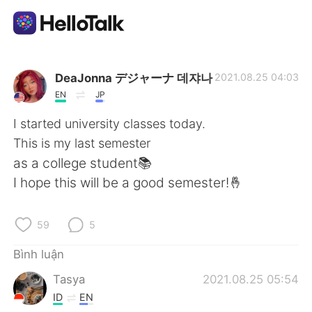
Ứng dụng trao đổi ngôn ngữ
DeaJonna デジャーナ 데쟈나
2021.08.25 04:03
EN
JP
AI Grammar Checker
I started university classes today.
This is my last semester
Tiếng Việt
as a college student📚
I hope this will be a good semester!🤞
English
简体中文
59
5
繁體中文
Español
Bình luận
Tasya
2021.08.25 05:54
العربية
Français
ID
EN