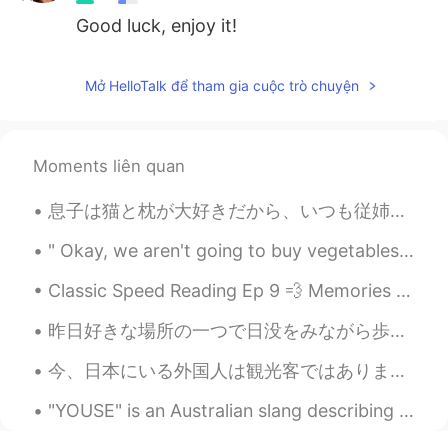
Good luck, enjoy it!
Mở HelloTalk để tham gia cuộc trò chuyện
Moments liên quan
息子は猫と枕が大好きだから、いつも従姉妹を訪ねてる時にこのぬいぐるみを探す My son loves cats and pillows, so every time we visit his c...
" Okay, we aren't going to buy vegetables this week at the store but start eating from the garden...
Classic Speed Reading Ep 9 💨 Memories are funny things They change with time All the little r...
昨日好きな場所の一つで日没をみながら歩きに行きました。川のとなりに公園があって、犬と遊んでできる所があるし、バーベキューとピクニックをできるとか運動する所が多いです。夏一番歩きに行く時は日の出と...
今、日本にいる外国人は観光客ではありません。日本の国境は閉鎖されています。日本に住んでいる外国人は、日本人と同じようにコロナを経験しています。このことに気づいていない人が多いようです。野菜を買い...
"YOUSE" is an Australian slang describing a group of people. The word has a similiar meaning to ...