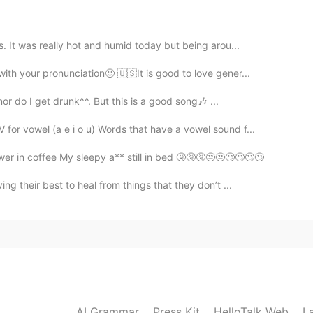
. It was really hot and humid today but being arou...
2021.03.01 21:59
with your pronunciation🙂 🇺🇸It is good to love gener...
🏻🎂
or do I get drunk^^. But this is a good song🎶 ...
r vowel (a e i o u) Words that have a vowel sound f...
2021.03.01 17:54
wer in coffee My sleepy a** still in bed 🤧🤧🤧😒😒🙄🙄🙄🙄
g their best to heal from things that they don’t ...
2021.03.01 16:43
ke the recipe, it is easy peasy😃!
2021.02.28 16:26
AI Grammar
Press Kit
HelloTalk Web
L