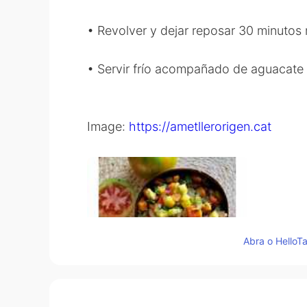
• Revolver y dejar reposar 30 minutos m
• Servir frío acompañado de aguacate 
Image:
https://ametllerorigen.cat
Abra o HelloTa
58
42