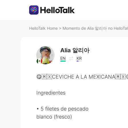
HelloTalk Home
>
Momento de Alia 알리아 no HelloTa
Alia 알리아
EN
KR
😋🇲🇽CEVICHE A LA MEXICANA🇲🇽
Ingredientes
• 5 filetes de pescado
blanco (fresco)