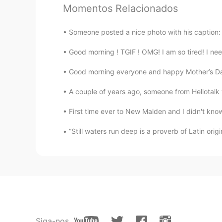
Momentos Relacionados
올리
Someone posted a nice photo with his caption: 
EN
KR
Good morning ! TGIF ! OMG! I am so tired! I ne
@Lai
걱정해주셔서 감사합니다 ㅠㅠ 
아버지 댁으로 옮겼지만 냉장고에 있는
Good morning everyone and happy Mother’s Day 
어쩔 수 없이 그냥 놔뒀어요 ㅠㅋㅋ
A couple of years ago, someone from Hellotalk
올리
First time ever to New Malden and I didn't know
EN
KR
@Klara
그러네요 ㅎㅎ
“Still waters run deep is a proverb of Latin or
.주.
KR
ES
@올리
음... 그런 것, 혹은 그럴 
올 때, 우리는 뭔가를 선택할 수 있어요
Siga-nos