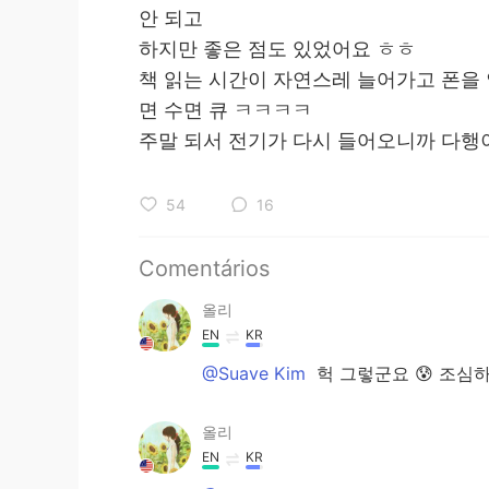
안 되고
하지만 좋은 점도 있었어요 ㅎㅎ
책 읽는 시간이 자연스레 늘어가고 폰을 
면 수면 큐 ㅋㅋㅋㅋ
주말 되서 전기가 다시 들어오니까 다
54
16
Comentários
올리
EN
KR
@Suave Kim
헉 그렇군요 😰 조심
올리
EN
KR