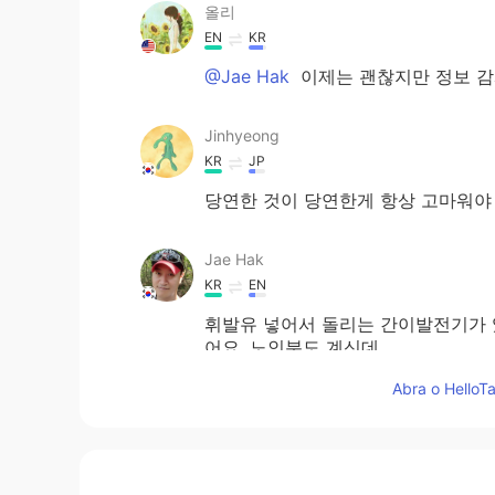
올리
EN
KR
@Jae Hak
이제는 괜찮지만 정보 감
Jinhyeong
KR
JP
당연한 것이 당연한게 항상 고마워야 
Jae Hak
KR
EN
휘발유 넣어서 돌리는 간이발전기가 있
어요. 노인분도 계신데...
Abra o HelloTa
Lai
KR
ES
@올리
아이고 고생 많으셨네요.. 가
는것이 정신건강에 좋을 것 같아요~ 그